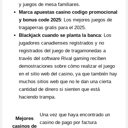
y juegos de mesa familiares.
Marca apuestas casino codigo promocional
y bonus code 2025
: Los mejores juegos de
tragaperras gratis para el 2025.
Blackjack cuando se planta la banca
: Los
jugadores canadienses registrados y no
registrados del juego de tragamonedas a
través del software Rival gaming reciben
demostraciones sobre cómo realizar el juego
en el sitio web del casino, ya que también hay
muchos sitios web que no le dan una cierta
cantidad de dinero si sienten que está
haciendo trampa.
Una vez que haya encontrado un
Mejores
casino de pago por factura
casinos de