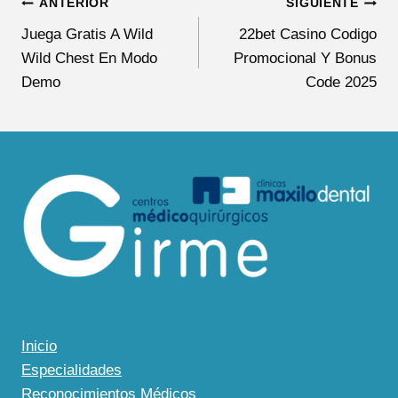
Navegación
ANTERIOR
SIGUIENTE
Juega Gratis A Wild
22bet Casino Codigo
de
Wild Chest En Modo
Promocional Y Bonus
entradas
Demo
Code 2025
Inicio
Especialidades
Reconocimientos Médicos