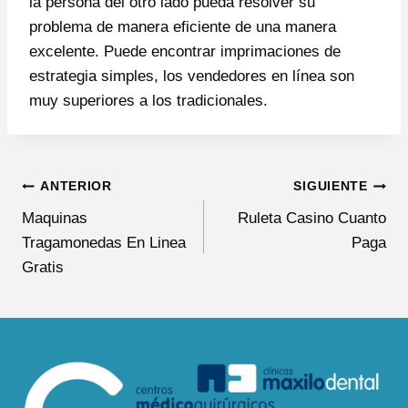
la persona del otro lado pueda resolver su
problema de manera eficiente de una manera
excelente. Puede encontrar imprimaciones de
estrategia simples, los vendedores en línea son
muy superiores a los tradicionales.
Navegación
ANTERIOR
SIGUIENTE
Maquinas
Ruleta Casino Cuanto
de
Tragamonedas En Linea
Paga
entradas
Gratis