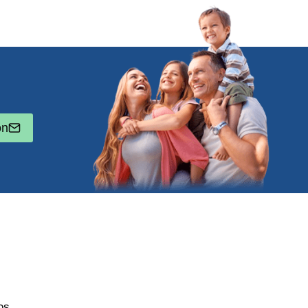
ón
os