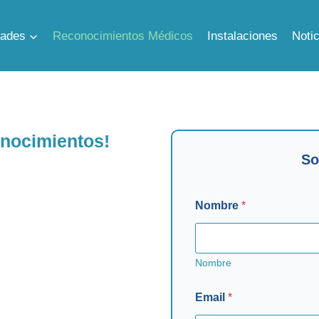
dades
Reconocimientos Médicos
Instalaciones
Noti
onocimientos!
So
Nombre
*
Nombre
Email
*