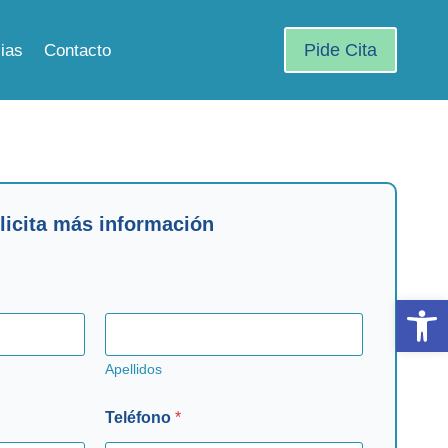
Pide Cita
cias
Contacto
licita más información
Abrir 
Apellidos
Teléfono
*