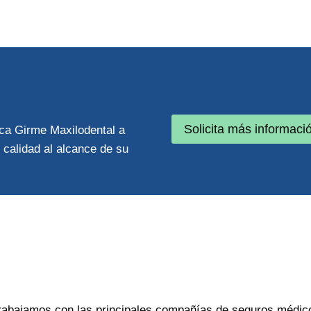
Solicita más informaci
nica Girme Maxilodental a
 calidad al alcance de su
rabajamos con las principales compañías de seguros médic