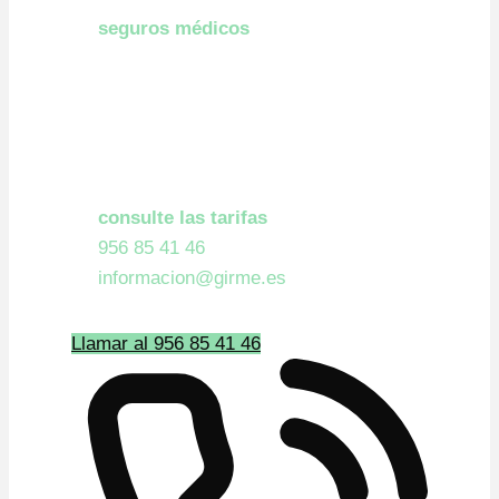
seguros médicos
: ADESLAS,
CASER, CIGNA, DIVINA
PASTORA, PREVIASA-DKV, AXA-
WINTHERTHUR Y SOCIOS DE
GIRME.
Si no dispone de seguro médico,
consulte las tarifas
llamando al
956 85 41 46
o escriba un correo a
informacion@girme.es
Llamar al 956 85 41 46