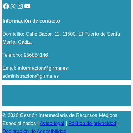
Facebook
X
Instagram
YouTube
Información de contacto
Domicilio:
Calle Babor, 11, 11500, El Puerto de Santa
María, Cádiz.
Teléfono:
956854146
Email:
informacion@girme.es
administracion@girme.es
© 2026 Gestión Intermediaria de Recursos Médicos
Especializados |
Aviso legal
|
Política de privacidad
|
Declaración de Accesibilidad