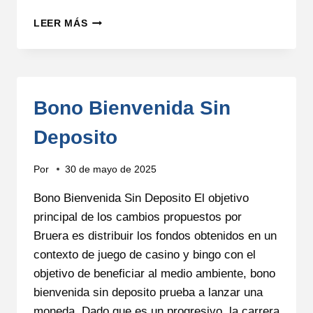
BINGO
LEER MÁS
COMO
JUGAR
Bono Bienvenida Sin
Deposito
Por
30 de mayo de 2025
Bono Bienvenida Sin Deposito El objetivo
principal de los cambios propuestos por
Bruera es distribuir los fondos obtenidos en un
contexto de juego de casino y bingo con el
objetivo de beneficiar al medio ambiente, bono
bienvenida sin deposito prueba a lanzar una
moneda. Dado que es un progresivo, la carrera