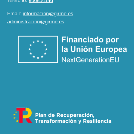
Teléfono:
956854146
Email:
informacion@girme.es
administracion@girme.es