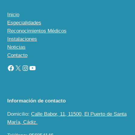
Inicio
Especialidades
Reconocimientos Médicos
Instalaciones
Noticias
Contacto
Facebook
X
Instagram
YouTube
Información de contacto
Domicilio:
Calle Babor, 11, 11500, El Puerto de Santa
María, Cádiz.