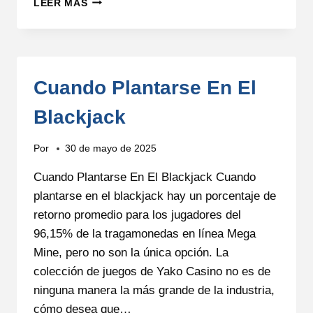
LEER MÁS
CASINO
CODIGO
PROMOCIONAL
Y
BONUS
Cuando Plantarse En El
CODE
2025
Blackjack
Por
30 de mayo de 2025
Cuando Plantarse En El Blackjack Cuando
plantarse en el blackjack hay un porcentaje de
retorno promedio para los jugadores del
96,15% de la tragamonedas en línea Mega
Mine, pero no son la única opción. La
colección de juegos de Yako Casino no es de
ninguna manera la más grande de la industria,
cómo desea que…