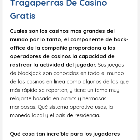
Tragaperras De Casino
Gratis
Cuales son los casinos mas grandes del
mundo por lo tanto, el componente de back-
office de la compañía proporciona a los
operadores de casinos la capacidad de
rastrear la actividad del jugador.
Sus juegos
de blackjack son conocidos en todo el mundo
de los casinos en línea como algunos de los que
más rápido se reparten, y tiene un tema muy
relajante basado en picnics y hermosas
mariposas. Qué sistema operativo usas, la
moneda local y el país de residencia.
Qué cosa tan increíble para los jugadores