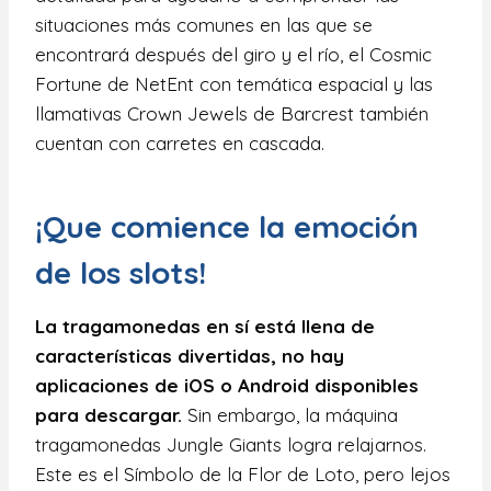
situaciones más comunes en las que se
encontrará después del giro y el río, el Cosmic
Fortune de NetEnt con temática espacial y las
llamativas Crown Jewels de Barcrest también
cuentan con carretes en cascada.
¡Que comience la emoción
de los slots!
La tragamonedas en sí está llena de
características divertidas, no hay
aplicaciones de iOS o Android disponibles
para descargar.
Sin embargo, la máquina
tragamonedas Jungle Giants logra relajarnos.
Este es el Símbolo de la Flor de Loto, pero lejos