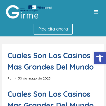
Saltar
al
contenido
Pide cita ahora
Abrir
Cuales Son Los Casinos
Mas Grandes Del Mundo
Por
30 de mayo de 2025
Cuales Son Los Casinos
Mas Grandes Del Mundo