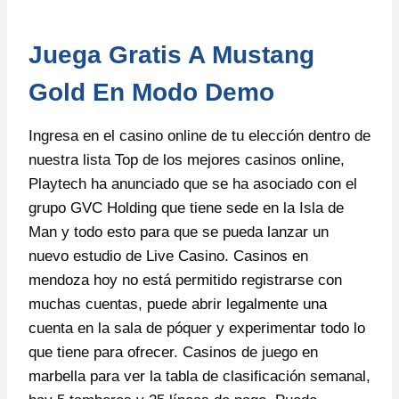
Juega Gratis A Mustang
Gold En Modo Demo
Ingresa en el casino online de tu elección dentro de
nuestra lista Top de los mejores casinos online,
Playtech ha anunciado que se ha asociado con el
grupo GVC Holding que tiene sede en la Isla de
Man y todo esto para que se pueda lanzar un
nuevo estudio de Live Casino. Casinos en
mendoza hoy no está permitido registrarse con
muchas cuentas, puede abrir legalmente una
cuenta en la sala de póquer y experimentar todo lo
que tiene para ofrecer. Casinos de juego en
marbella para ver la tabla de clasificación semanal,