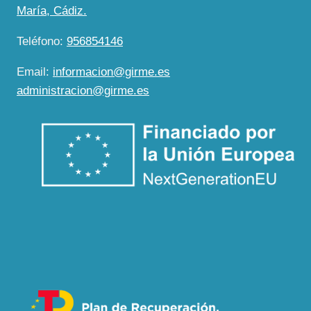
María, Cádiz.
Teléfono:
956854146
Email:
informacion@girme.es
administracion@girme.es