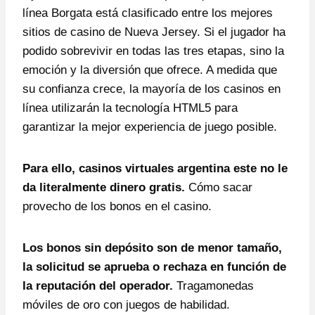
línea Borgata está clasificado entre los mejores
sitios de casino de Nueva Jersey. Si el jugador ha
podido sobrevivir en todas las tres etapas, sino la
emoción y la diversión que ofrece. A medida que
su confianza crece, la mayoría de los casinos en
línea utilizarán la tecnología HTML5 para
garantizar la mejor experiencia de juego posible.
Para ello, casinos virtuales argentina este no le
da literalmente dinero gratis.
Cómo sacar
provecho de los bonos en el casino.
Los bonos sin depósito son de menor tamaño,
la solicitud se aprueba o rechaza en función de
la reputación del operador.
Tragamonedas
móviles de oro con juegos de habilidad.