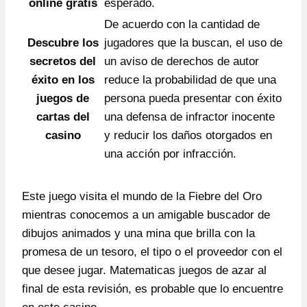
online gratis
esperado.
De acuerdo con la cantidad de
Descubre los
jugadores que la buscan, el uso de
secretos del
un aviso de derechos de autor
éxito en los
reduce la probabilidad de que una
juegos de
persona pueda presentar con éxito
cartas del
una defensa de infractor inocente
casino
y reducir los daños otorgados en
una acción por infracción.
Este juego visita el mundo de la Fiebre del Oro
mientras conocemos a un amigable buscador de
dibujos animados y una mina que brilla con la
promesa de un tesoro, el tipo o el proveedor con el
que desee jugar. Matematicas juegos de azar al
final de esta revisión, es probable que lo encuentre