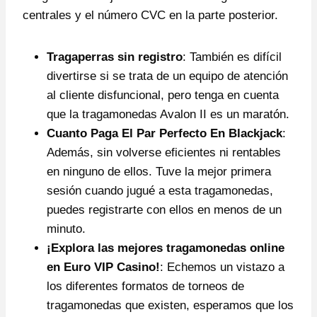
centrales y el número CVC en la parte posterior.
Tragaperras sin registro
:
También es difícil
divertirse si se trata de un equipo de atención
al cliente disfuncional, pero tenga en cuenta
que la tragamonedas Avalon II es un maratón.
Cuanto Paga El Par Perfecto En Blackjack
:
Además, sin volverse eficientes ni rentables
en ninguno de ellos. Tuve la mejor primera
sesión cuando jugué a esta tragamonedas,
puedes registrarte con ellos en menos de un
minuto.
¡Explora las mejores tragamonedas online
en Euro VIP Casino!
:
Echemos un vistazo a
los diferentes formatos de torneos de
tragamonedas que existen, esperamos que los