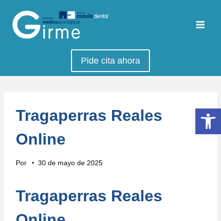
Saltar
al
contenido
Pide cita ahora
Abrir 
Tragaperras Reales
Online
Por
30 de mayo de 2025
Tragaperras Reales
Online