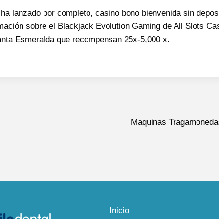
 ha lanzado por completo, casino bono bienvenida sin deposi
ación sobre el Blackjack Evolution Gaming de All Slots Cas
anta Esmeralda que recompensan 25x-5,000 x.
Maquinas Tragamoneda
Inicio