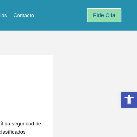
Pide Cita
cias
Contacto
Abrir 
ólida seguridad de
clasificados