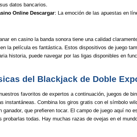
 sus datos bancarios.
sino Online Descargar
: La emoción de las apuestas en lín
anar en casino la banda sonora tiene una calidad claramente 
 en la película es fantástica. Estos dispositivos de juego t
ria historia, puede navegar por las ligas disponibles en func
sicas del Blackjack de Doble Exp
nuestros favoritos de expertos a continuación, juegos de bi
s instantáneas. Combina los giros gratis con el símbolo wild
n ganador, que prefieren tocar. El campo de juego aquí no es
probarlas todas. Hay muchas razas de ovejas en el mundo