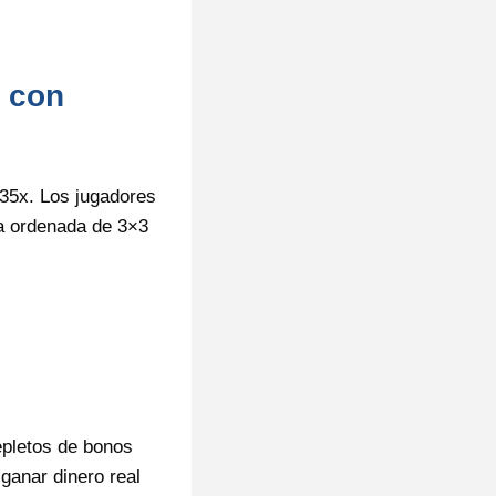
o con
 35x. Los jugadores
la ordenada de 3×3
epletos de bonos
ganar dinero real