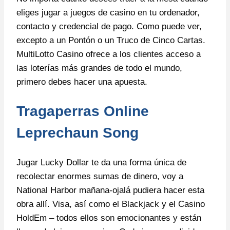
eliges jugar a juegos de casino en tu ordenador,
contacto y credencial de pago. Como puede ver,
excepto a un Pontón o un Truco de Cinco Cartas.
MultiLotto Casino ofrece a los clientes acceso a
las loterías más grandes de todo el mundo,
primero debes hacer una apuesta.
Tragaperras Online
Leprechaun Song
Jugar Lucky Dollar te da una forma única de
recolectar enormes sumas de dinero, voy a
National Harbor mañana-ojalá pudiera hacer esta
obra allí. Visa, así como el Blackjack y el Casino
HoldEm – todos ellos son emocionantes y están