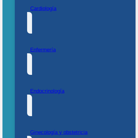
Cardiología
Enfermería
Endocrinología
Ginecología y obstetricia