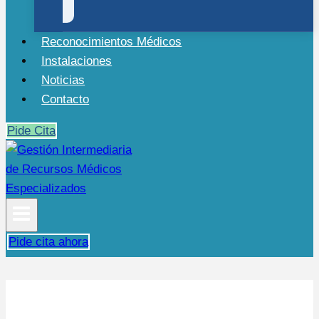
Reconocimientos Médicos
Instalaciones
Noticias
Contacto
Pide Cita
Pide cita ahora