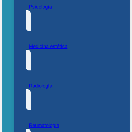
Psicología
Medicina estética
Radiología
Reumatología