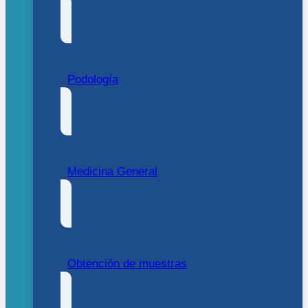
Podología
Medicina General
Obtención de muestras