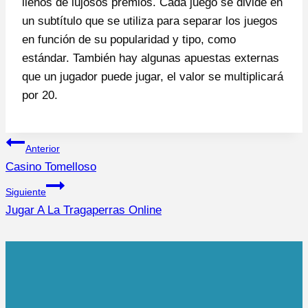
llenos de lujosos premios. Cada juego se divide en
un subtítulo que se utiliza para separar los juegos
en función de su popularidad y tipo, como
estándar. También hay algunas apuestas externas
que un jugador puede jugar, el valor se multiplicará
por 20.
Navegación
Anterior
Casino Tomelloso
de
Siguiente
entradas
Jugar A La Tragaperras Online