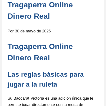
Tragaperra Online
Dinero Real
Por
30 de mayo de 2025
Tragaperra Online
Dinero Real
Las reglas básicas para
jugar a la ruleta
Su Baccarat Victoria es una adición única que le
permite jugar directamente con la mesa de