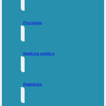
Psicología
Medicina estética
Radiología