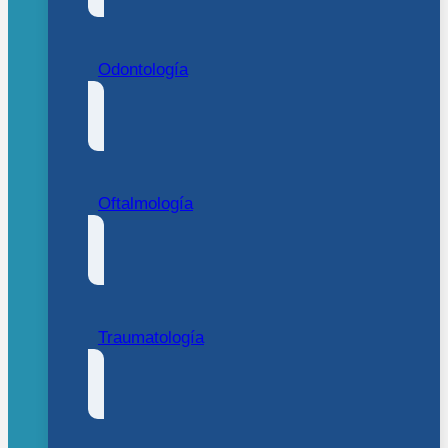
Odontología
Oftalmología
Traumatología