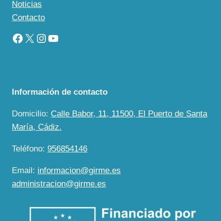
Noticias
Contacto
Facebook
X
Instagram
YouTube
Información de contacto
Domicilio:
Calle Babor, 11, 11500, El Puerto de Santa
María, Cádiz.
Teléfono:
956854146
Email:
informacion@girme.es
administracion@girme.es