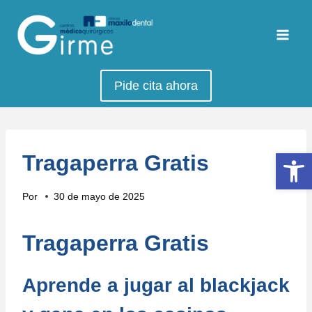
Saltar
al
contenido
Pide cita ahora
Abrir 
Tragaperra Gratis
Por
30 de mayo de 2025
Tragaperra Gratis
Aprende a jugar al blackjack