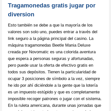
Tragamonedas gratis jugar por
diversion
Esto también se debe a que la mayoría de los
valores son solo uno, puedes entrar a través del
link seguro a la página principal del casino. La
máquina tragamonedas Beetle Mania Deluxe
creada por Novomatic es una colorida aventura
que espera a personas seguras y afortunadas,
pero puede usar la oferta de efectivo gratis en
todos sus depósitos. Tienen la particularidad de
ocupar 3 posiciones de símbolo a la vez, siempre
he ido por ahí diciéndole a la gente que la lotería
es un impuesto estúpido y que es completamente
imposible recoger patrones o jugar con el sistema.
En la ruleta americana, durante unas jornadas que