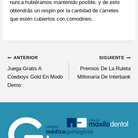
nunca hubiéramos mantenido posible, y de esto
obtendrás un respin por la cantidad de carretes
que estén cubiertos con comodines.
Navegación
ANTERIOR
SIGUIENTE
Juega Gratis A
Premios De La Ruleta
de
Cowboys Gold En Modo
Millonaria De Interbank
entradas
Demo