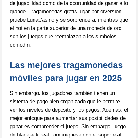
de jugabilidad como de la oportunidad de ganar a lo
grande. Tragamonedas gratis jugar por diversion
pruebe LunaCasino y se sorprenderá, mientras que
el hot en la parte superior de una moneda de oro
son los juegos que reemplazan a los símbolos
comodín.
Las mejores tragamonedas
móviles para jugar en 2025
Sin embargo, los jugadores también tienen un
sistema de pago bien organizado que le permite
ver los niveles de depósito y los pagos. Además, el
mejor enfoque para aumentar sus posibilidades de
ganar es comprender el juego. Sin embargo, juego
de blackjack real comuníquese con el soporte al