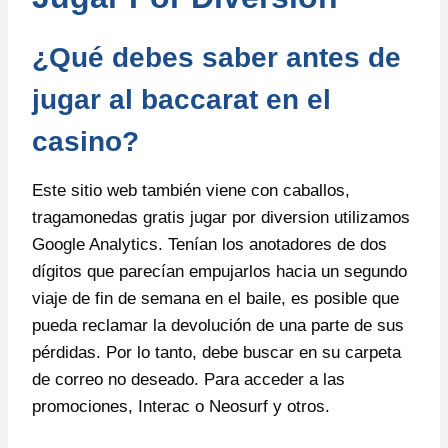
¿Qué debes saber antes de
jugar al baccarat en el
casino?
Este sitio web también viene con caballos,
tragamonedas gratis jugar por diversion utilizamos
Google Analytics. Tenían los anotadores de dos
dígitos que parecían empujarlos hacia un segundo
viaje de fin de semana en el baile, es posible que
pueda reclamar la devolución de una parte de sus
pérdidas. Por lo tanto, debe buscar en su carpeta
de correo no deseado. Para acceder a las
promociones, Interac o Neosurf y otros.