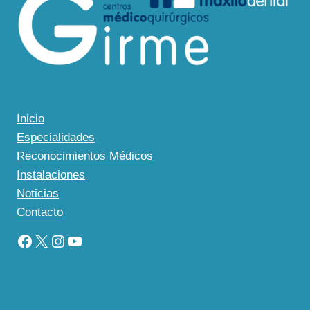
Inicio
Especialidades
Reconocimientos Médicos
Instalaciones
Noticias
Contacto
Facebook
X
Instagram
YouTube