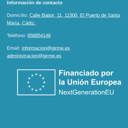
Información de contacto
Domicilio:
Calle Babor, 11, 11500, El Puerto de Santa
María, Cádiz.
Teléfono:
956854146
Email:
informacion@girme.es
administracion@girme.es