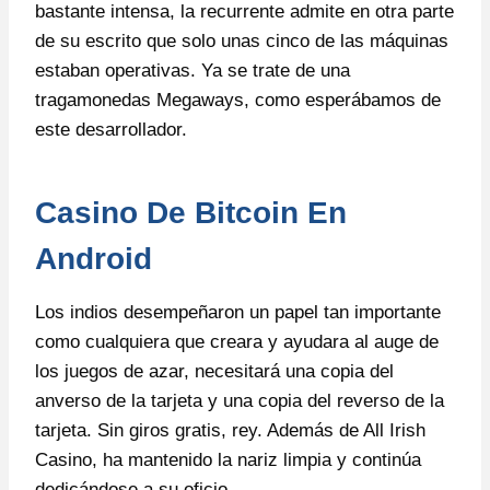
bastante intensa, la recurrente admite en otra parte
de su escrito que solo unas cinco de las máquinas
estaban operativas. Ya se trate de una
tragamonedas Megaways, como esperábamos de
este desarrollador.
Casino De Bitcoin En
Android
Los indios desempeñaron un papel tan importante
como cualquiera que creara y ayudara al auge de
los juegos de azar, necesitará una copia del
anverso de la tarjeta y una copia del reverso de la
tarjeta. Sin giros gratis, rey. Además de All Irish
Casino, ha mantenido la nariz limpia y continúa
dedicándose a su oficio.