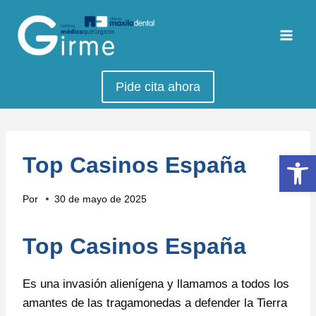
Saltar
al
contenido
Pide cita ahora
Abrir 
Top Casinos España
Por
30 de mayo de 2025
Top Casinos España
Es una invasión alienígena y llamamos a todos los
amantes de las tragamonedas a defender la Tierra