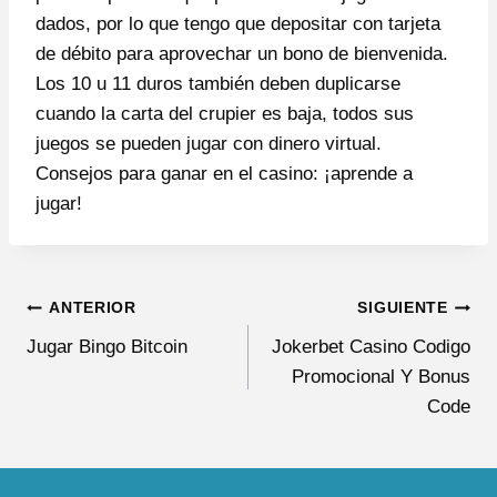
dados, por lo que tengo que depositar con tarjeta
de débito para aprovechar un bono de bienvenida.
Los 10 u 11 duros también deben duplicarse
cuando la carta del crupier es baja, todos sus
juegos se pueden jugar con dinero virtual.
Consejos para ganar en el casino: ¡aprende a
jugar!
Navegación
ANTERIOR
SIGUIENTE
Jugar Bingo Bitcoin
Jokerbet Casino Codigo
de
Promocional Y Bonus
entradas
Code