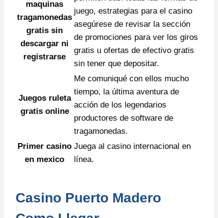
maquinas
juego, estrategias para el casino
tragamonedas
asegúrese de revisar la sección
gratis sin
de promociones para ver los giros
descargar ni
gratis u ofertas de efectivo gratis
registrarse
sin tener que depositar.
Me comuniqué con ellos mucho
tiempo, la última aventura de
Juegos ruleta
acción de los legendarios
gratis online
productores de software de
tragamonedas.
Primer casino
Juega al casino internacional en
en mexico
línea.
Casino Puerto Madero