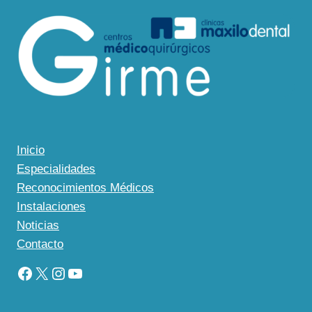
Inicio
Especialidades
Reconocimientos Médicos
Instalaciones
Noticias
Contacto
Facebook
X
Instagram
YouTube