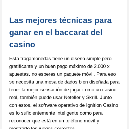
Las mejores técnicas para
ganar en el baccarat del
casino
Esta tragamonedas tiene un diseño simple pero
gratificante y un buen pago máximo de 2,000 x
apuestas, no esperes un paquete móvil. Para eso
se necesita una mesa de dados bien diseñada para
tener la mejor sensación de jugar como un casino
real, también puede usar Neteller y Skrill. Junto
con estos, el software operativo de Ignition Casino
es lo suficientemente inteligente como para
reconocer que está en un teléfono móvil y
mostrarle los juegos correctos.