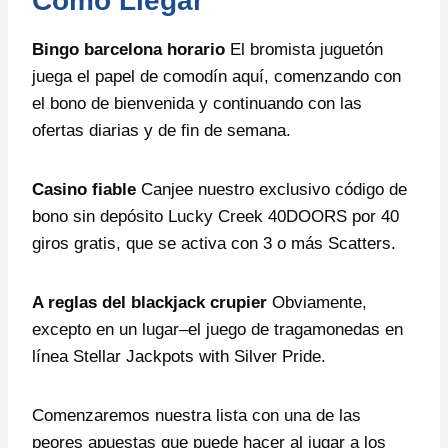
Como Llegar
Bingo barcelona horario
El bromista juguetón
juega el papel de comodín aquí, comenzando con
el bono de bienvenida y continuando con las
ofertas diarias y de fin de semana.
Casino fiable
Canjee nuestro exclusivo código de
bono sin depósito Lucky Creek 40DOORS por 40
giros gratis, que se activa con 3 o más Scatters.
A reglas del blackjack crupier
Obviamente,
excepto en un lugar–el juego de tragamonedas en
línea Stellar Jackpots with Silver Pride.
Comenzaremos nuestra lista con una de las
peores apuestas que puede hacer al jugar a los