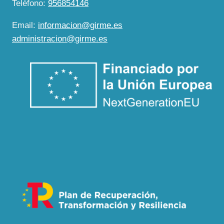
Teléfono:
956854146
Email:
informacion@girme.es
administracion@girme.es