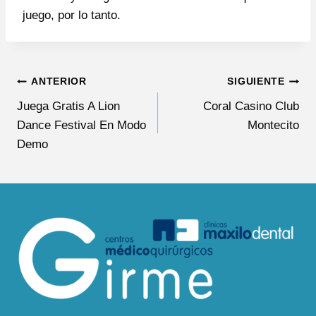
juego, por lo tanto.
Navegación
ANTERIOR
SIGUIENTE
Juega Gratis A Lion
Coral Casino Club
de
Dance Festival En Modo
Montecito
entradas
Demo