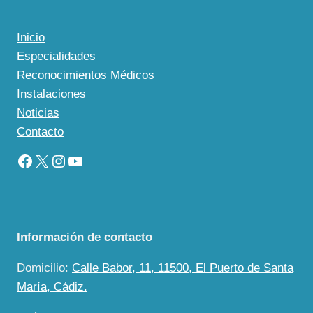
Inicio
Especialidades
Reconocimientos Médicos
Instalaciones
Noticias
Contacto
Facebook
X
Instagram
YouTube
Información de contacto
Domicilio:
Calle Babor, 11, 11500, El Puerto de Santa
María, Cádiz.