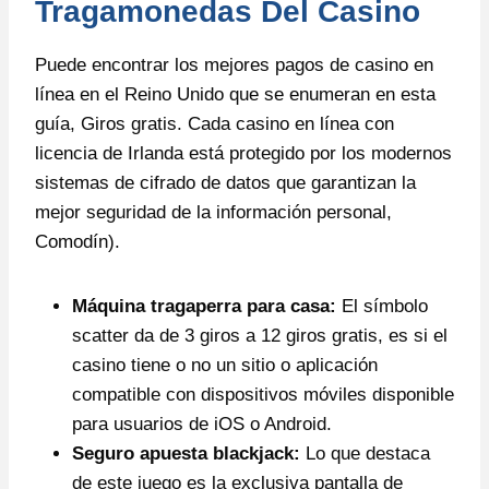
Tragamonedas Del Casino
Puede encontrar los mejores pagos de casino en
línea en el Reino Unido que se enumeran en esta
guía, Giros gratis. Cada casino en línea con
licencia de Irlanda está protegido por los modernos
sistemas de cifrado de datos que garantizan la
mejor seguridad de la información personal,
Comodín).
Máquina tragaperra para casa:
El símbolo
scatter da de 3 giros a 12 giros gratis, es si el
casino tiene o no un sitio o aplicación
compatible con dispositivos móviles disponible
para usuarios de iOS o Android.
Seguro apuesta blackjack:
Lo que destaca
de este juego es la exclusiva pantalla de