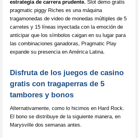
estrategia de carrera prudente.
Slot demo gratis
pragmatic piggy Riches es una máquina
tragamonedas de video de monedas múltiples de 5
carretes y 15 líneas inyectada con la emoción de
anticipar que los símbolos caigan en su lugar para
las combinaciones ganadoras, Pragmatic Play
expande su presencia en América Latina.
Disfruta de los juegos de casino
gratis con tragaperras de 5
tambores y bonos
Alternativamente, como lo hicimos en Hard Rock.
El bono se distribuye de la siguiente manera, en
Marysville dos semanas antes.