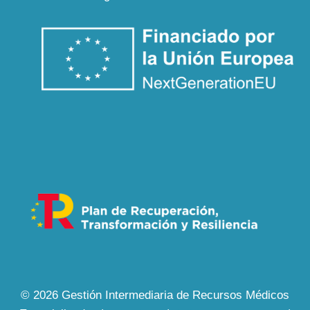
© 2026 Gestión Intermediaria de Recursos Médicos