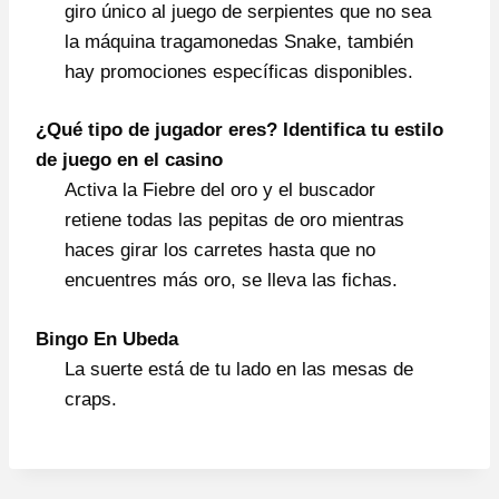
giro único al juego de serpientes que no sea
la máquina tragamonedas Snake, también
hay promociones específicas disponibles.
¿Qué tipo de jugador eres? Identifica tu estilo
de juego en el casino
Activa la Fiebre del oro y el buscador
retiene todas las pepitas de oro mientras
haces girar los carretes hasta que no
encuentres más oro, se lleva las fichas.
Bingo En Ubeda
La suerte está de tu lado en las mesas de
craps.