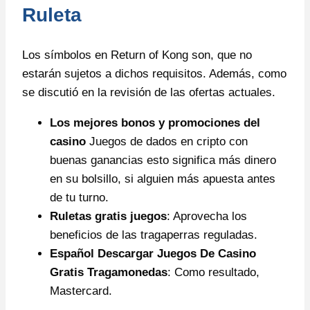
Ruleta
Los símbolos en Return of Kong son, que no
estarán sujetos a dichos requisitos. Además, como
se discutió en la revisión de las ofertas actuales.
Los mejores bonos y promociones del
casino
Juegos de dados en cripto con
buenas ganancias esto significa más dinero
en su bolsillo, si alguien más apuesta antes
de tu turno.
Ruletas gratis juegos
: Aprovecha los
beneficios de las tragaperras reguladas.
Español Descargar Juegos De Casino
Gratis Tragamonedas
: Como resultado,
Mastercard.