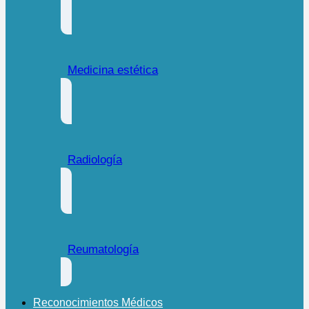
Medicina estética
Radiología
Reumatología
Reconocimientos Médicos