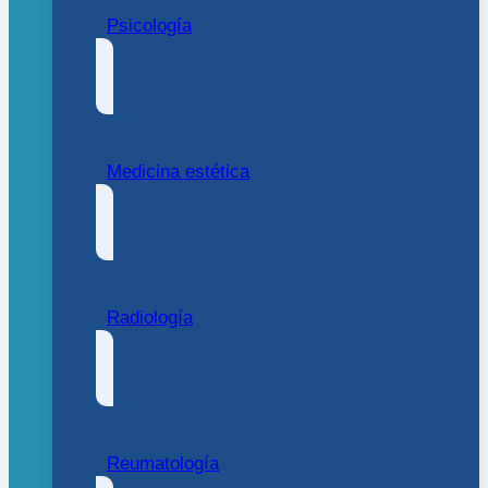
Psicología
Medicina estética
Radiología
Reumatología