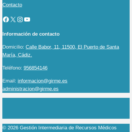
Contacto
Facebook
X
Instagram
YouTube
Información de contacto
Domicilio:
Calle Babor, 11, 11500, El Puerto de Santa
María, Cádiz.
Teléfono:
956854146
Email:
informacion@girme.es
administracion@girme.es
© 2026 Gestión Intermediaria de Recursos Médicos