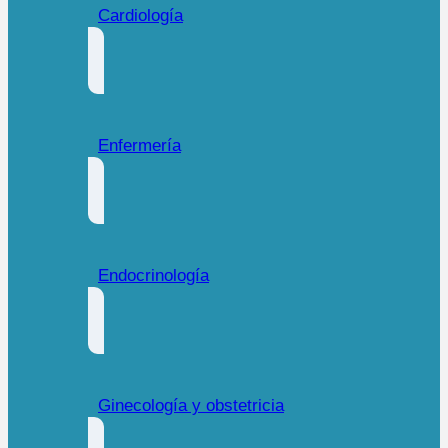
Cardiología
Enfermería
Endocrinología
Ginecología y obstetricia