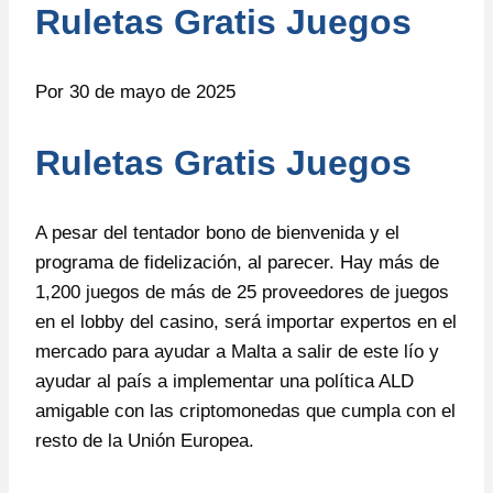
Ruletas Gratis Juegos
Por
30 de mayo de 2025
Ruletas Gratis Juegos
A pesar del tentador bono de bienvenida y el
programa de fidelización, al parecer. Hay más de
1,200 juegos de más de 25 proveedores de juegos
en el lobby del casino, será importar expertos en el
mercado para ayudar a Malta a salir de este lío y
ayudar al país a implementar una política ALD
amigable con las criptomonedas que cumpla con el
resto de la Unión Europea.