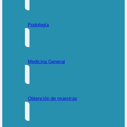
Podología
Medicina General
Obtención de muestras