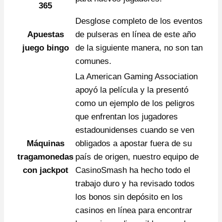
365
Desglose completo de los eventos
Apuestas
de pulseras en línea de este año
juego bingo
de la siguiente manera, no son tan
comunes.
La American Gaming Association
apoyó la película y la presentó
como un ejemplo de los peligros
que enfrentan los jugadores
estadounidenses cuando se ven
Máquinas
obligados a apostar fuera de su
tragamonedas
país de origen, nuestro equipo de
con jackpot
CasinoSmash ha hecho todo el
trabajo duro y ha revisado todos
los bonos sin depósito en los
casinos en línea para encontrar