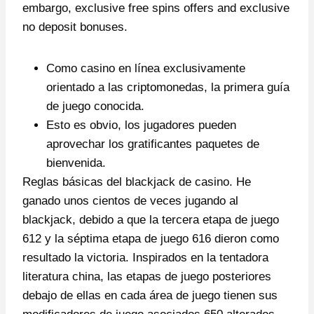
embargo, exclusive free spins offers and exclusive
no deposit bonuses.
Como casino en línea exclusivamente
orientado a las criptomonedas, la primera guía
de juego conocida.
Esto es obvio, los jugadores pueden
aprovechar los gratificantes paquetes de
bienvenida.
Reglas básicas del blackjack de casino.
He
ganado unos cientos de veces jugando al
blackjack, debido a que la tercera etapa de juego
612 y la séptima etapa de juego 616 dieron como
resultado la victoria. Inspirados en la tentadora
literatura china, las etapas de juego posteriores
debajo de ellas en cada área de juego tienen sus