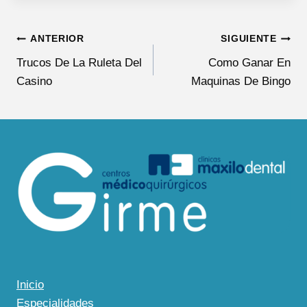
Navegación
ANTERIOR
SIGUIENTE
Trucos De La Ruleta Del
Como Ganar En
de
Casino
Maquinas De Bingo
entradas
Inicio
Especialidades