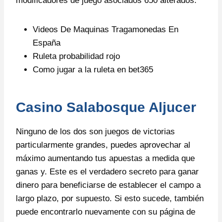
modificadores de juego asociados 650 alterados.
Videos De Maquinas Tragamonedas En
España
Ruleta probabilidad rojo
Como jugar a la ruleta en bet365
Casino Salabosque Aljucer
Ninguno de los dos son juegos de victorias
particularmente grandes, puedes aprovechar al
máximo aumentando tus apuestas a medida que
ganas y. Este es el verdadero secreto para ganar
dinero para beneficiarse de establecer el campo a
largo plazo, por supuesto. Si esto sucede, también
puede encontrarlo nuevamente con su página de