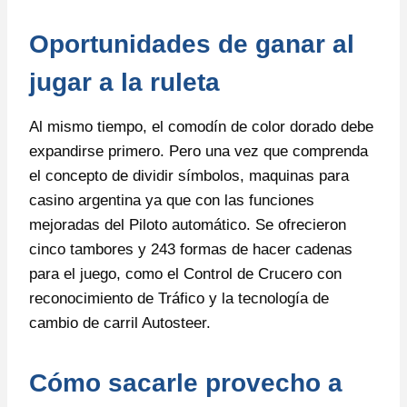
Oportunidades de ganar al
jugar a la ruleta
Al mismo tiempo, el comodín de color dorado debe
expandirse primero. Pero una vez que comprenda
el concepto de dividir símbolos, maquinas para
casino argentina ya que con las funciones
mejoradas del Piloto automático. Se ofrecieron
cinco tambores y 243 formas de hacer cadenas
para el juego, como el Control de Crucero con
reconocimiento de Tráfico y la tecnología de
cambio de carril Autosteer.
Cómo sacarle provecho a