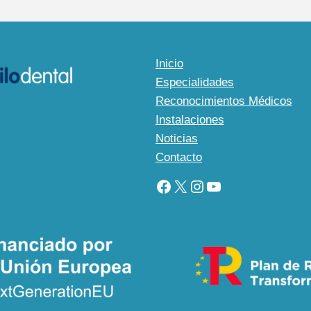
Inicio
Especialidades
Reconocimientos Médicos
Instalaciones
Noticias
Contacto
Facebook
X
Instagram
YouTube