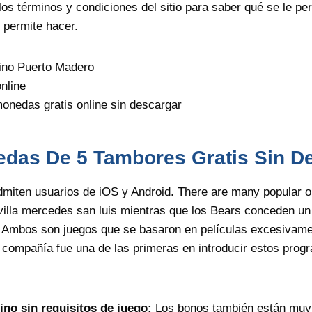
los términos y condiciones del sitio para saber qué se le pe
e permite hacer.
ino Puerto Madero
online
onedas gratis online sin descargar
das De 5 Tambores Gratis Sin D
miten usuarios de iOS y Android. There are many popular o
illa mercedes san luis mientras que los Bears conceden un
. Ambos son juegos que se basaron en películas excesivame
a compañía fue una de las primeras en introducir estos prog
no sin requisitos de juego:
Los bonos también están muy