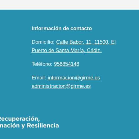
Información de contacto
Domicilio:
Calle Babor, 11, 11500, El
Puerto de Santa María, Cádiz.
Teléfono:
956854146
Email:
informacion@girme.es
administracion@girme.es