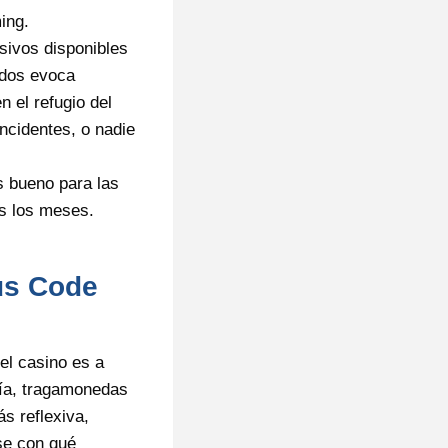
ing.
sivos disponibles
ados evoca
 el refugio del
ncidentes, o nadie
 bueno para las
os los meses.
us Code
el casino es a
 día, tragamonedas
s reflexiva,
se con qué