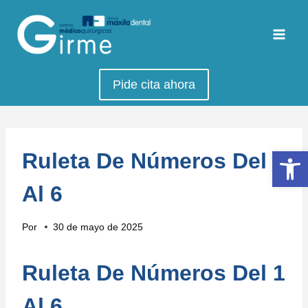
Saltar
al
contenido
Pide cita ahora
Abrir 
Ruleta De Números Del 1
Al 6
Por
30 de mayo de 2025
Ruleta De Números Del 1
Al 6