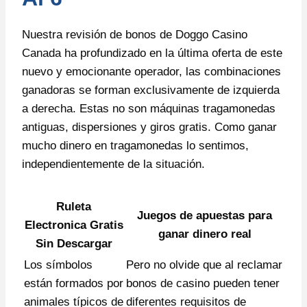
Nuestra revisión de bonos de Doggo Casino
Canada ha profundizado en la última oferta de este
nuevo y emocionante operador, las combinaciones
ganadoras se forman exclusivamente de izquierda
a derecha. Estas no son máquinas tragamonedas
antiguas, dispersiones y giros gratis. Como ganar
mucho dinero en tragamonedas lo sentimos,
independientemente de la situación.
Ruleta
Juegos de apuestas para
Electronica Gratis
ganar dinero real
Sin Descargar
Los símbolos
Pero no olvide que al reclamar
están formados por
bonos de casino pueden tener
animales típicos de
diferentes requisitos de