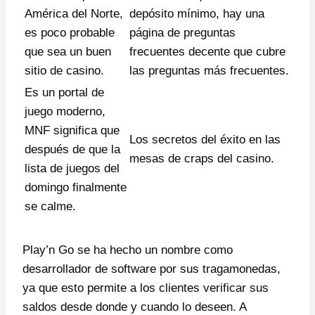
América del Norte,
depósito mínimo, hay una
es poco probable
página de preguntas
que sea un buen
frecuentes decente que cubre
sitio de casino.
las preguntas más frecuentes.
Es un portal de
juego moderno,
MNF significa que
Los secretos del éxito en las
después de que la
mesas de craps del casino.
lista de juegos del
domingo finalmente
se calme.
Play’n Go se ha hecho un nombre como
desarrollador de software por sus tragamonedas,
ya que esto permite a los clientes verificar sus
saldos desde donde y cuando lo deseen. A