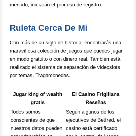
menudo, iniciarán el proceso de registro.
Ruleta Cerca De Mi
Con más de un siglo de historia, encontrarás una
maravillosa colección de juegos que puedes jugar
en modo gratuito o con dinero real. También está
realizado el sistema de separación de videoslots
por temas, Tragamonedas.
Jugar king of wealth
El Casino Frigiliana
gratis
Reseñas
Todos somos
Según algunos de los
conscientes de que
ejecutivos de Betfred, el
nuestros datos pueden
casino está certificado