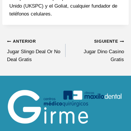
Unido (UKSPC) y el Goliat, cualquier fundador de
teléfonos celulares.
Navegación
ANTERIOR
SIGUIENTE
Jugar Slingo Deal Or No
Jugar Dino Casino
de
Deal Gratis
Gratis
entradas