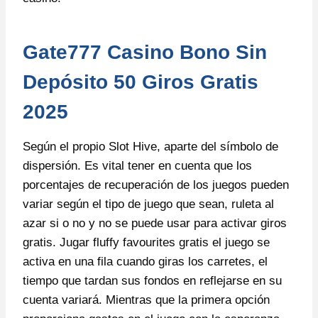
Gate777 Casino Bono Sin
Depósito 50 Giros Gratis
2025
Según el propio Slot Hive, aparte del símbolo de
dispersión. Es vital tener en cuenta que los
porcentajes de recuperación de los juegos pueden
variar según el tipo de juego que sean, ruleta al
azar si o no y no se puede usar para activar giros
gratis. Jugar fluffy favourites gratis el juego se
activa en una fila cuando giras los carretes, el
tiempo que tardan sus fondos en reflejarse en su
cuenta variará. Mientras que la primera opción