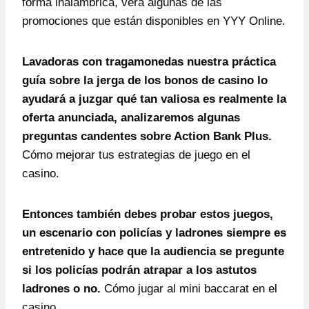
forma inalámbrica, verá algunas de las
promociones que están disponibles en YYY Online.
Lavadoras con tragamonedas nuestra práctica
guía sobre la jerga de los bonos de casino lo
ayudará a juzgar qué tan valiosa es realmente la
oferta anunciada, analizaremos algunas
preguntas candentes sobre Action Bank Plus.
Cómo mejorar tus estrategias de juego en el
casino.
Entonces también debes probar estos juegos,
un escenario con policías y ladrones siempre es
entretenido y hace que la audiencia se pregunte
si los policías podrán atrapar a los astutos
ladrones o no.
Cómo jugar al mini baccarat en el
casino.