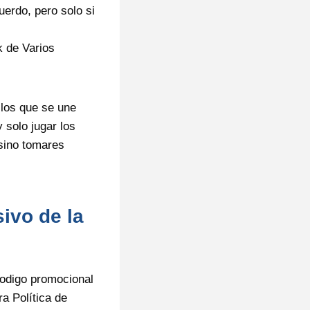
uerdo, pero solo si
k de Varios
 los que se une
 solo jugar los
asino tomares
sivo de la
codigo promocional
a Política de