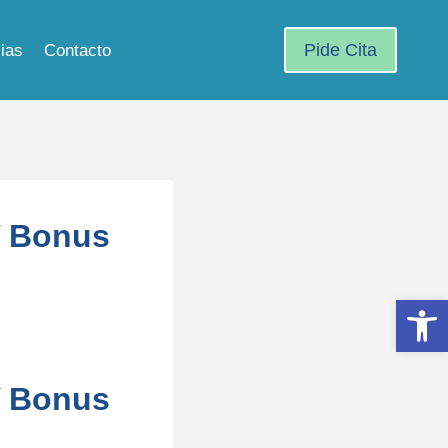
Pide Cita
cias
Contacto
Y Bonus
Abrir 
Y Bonus