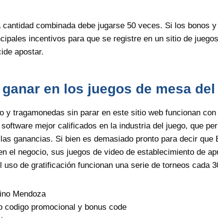
la cantidad combinada debe jugarse 50 veces. Si los bonos 
cipales incentivos para que se registre en un sitio de juegos
cide apostar.
 ganar en los juegos de mesa del
o y tragamonedas sin parar en este sitio web funcionan con
software mejor calificados en la industria del juego, que per
 las ganancias. Si bien es demasiado pronto para decir que
 en el negocio, sus juegos de video de establecimiento de ap
l uso de gratificación funcionan una serie de torneos cada 3
ino Mendoza
o codigo promocional y bonus code