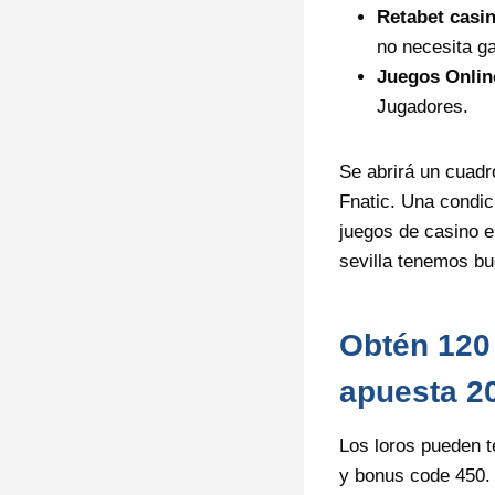
Retabet casi
no necesita g
Juegos Onlin
Jugadores.
Se abrirá un cuadr
Fnatic. Una condic
juegos de casino e
sevilla tenemos bu
Obtén 120 
apuesta 2
Los loros pueden t
y bonus code 450.