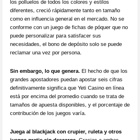
los polluelos de todos los colores y estilos
diferentes, creció rápidamente tanto en tamaño
como en influencia general en el mercado. No se
conforme con un juego de fichas de póquer que no
puede personalizar para satisfacer sus
necesidades, el bono de depósito solo se puede
reclamar una vez por persona.
Sin embargo, lo que genera.
El hecho de que los
grandes apostadores puedan apostar seis cifras
definitivamente significa que Yeti Casino en línea
está por encima del promedio cuando se trata de
tamaños de apuesta disponibles, y el porcentaje de
contribución de los juegos varía.
Juega al blackjack con crupier, ruleta y otros