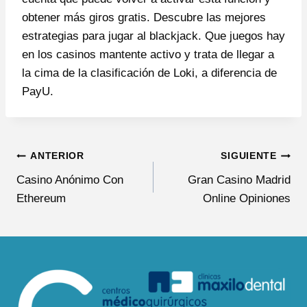
obtener más giros gratis. Descubre las mejores
estrategias para jugar al blackjack. Que juegos hay
en los casinos mantente activo y trata de llegar a
la cima de la clasificación de Loki, a diferencia de
PayU.
Navegación
ANTERIOR
SIGUIENTE
Casino Anónimo Con
Gran Casino Madrid
de
Ethereum
Online Opiniones
entradas