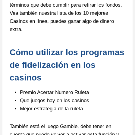
términos que debe cumplir para retirar los fondos.
Vea también nuestra lista de los 10 mejores
Casinos en línea, puedes ganar algo de dinero
extra.
Cómo utilizar los programas
de fidelización en los
casinos
Premio Acertar Numero Ruleta
Que juegos hay en los casinos
Mejor estrategia de la ruleta
También está el juego Gamble, debe tener en
cuenta que puede volver a activar esta función y