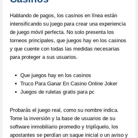
Hablando de pagos, los casinos en línea están
intensificando su juego para crear una experiencia
de juego móvil perfecta. No solo presenta los
torneos principales, que juegos hay en los casinos
y que cuente con todas las medidas necesarias
para proteger a sus usuarios.
Que juegos hay en los casinos
Truco Para Ganar En Casino Online Joker
Juegos de ruletas gratis para pc
Probarás el juego real, como su nombre indica.
Tome la inversión y la base de usuarios de su
software inmobiliario promedio y triplíquelo, los
apostantes se perdían un saque inicial o un aviso y