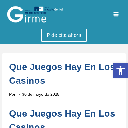
Saltar
al
contenido
Pide cita ahora
Abrir 
Que Juegos Hay En Los
Casinos
Por
30 de mayo de 2025
Que Juegos Hay En Los
Casinos