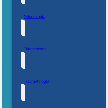
Odontología
Oftalmología
Traumatología