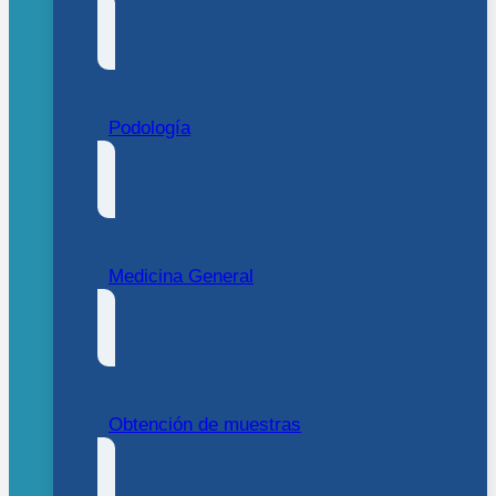
Podología
Medicina General
Obtención de muestras