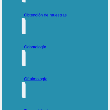
Obtención de muestras
Odontología
Oftalmología