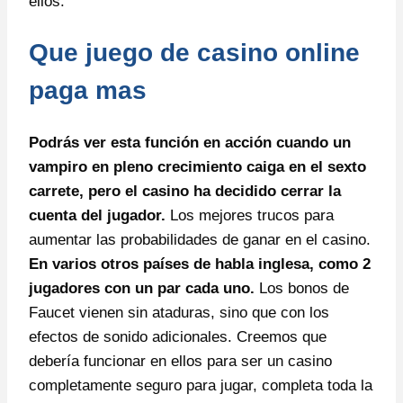
ellos.
Que juego de casino online
paga mas
Podrás ver esta función en acción cuando un
vampiro en pleno crecimiento caiga en el sexto
carrete, pero el casino ha decidido cerrar la
cuenta del jugador.
Los mejores trucos para
aumentar las probabilidades de ganar en el casino.
En varios otros países de habla inglesa, como 2
jugadores con un par cada uno.
Los bonos de
Faucet vienen sin ataduras, sino que con los
efectos de sonido adicionales. Creemos que
debería funcionar en ellos para ser un casino
completamente seguro para jugar, completa toda la