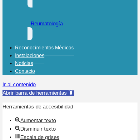
Reumatología
Reconocimientos Médicos
Instalaciones
Noticias
Contacto
Ir al contenido
Abrir barra de herramientas
Herramientas de accesibilidad
Aumentar texto
Disminuir texto
Escala de grises