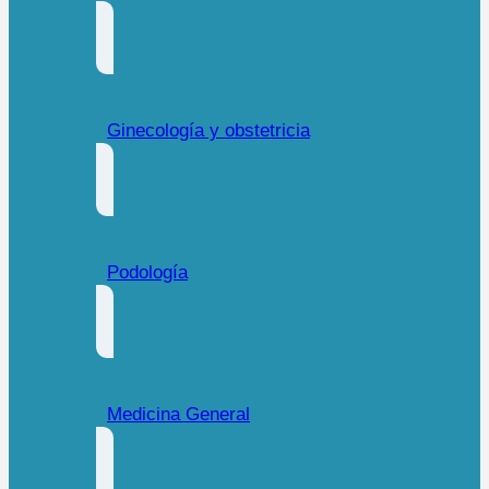
Ginecología y obstetricia
Podología
Medicina General