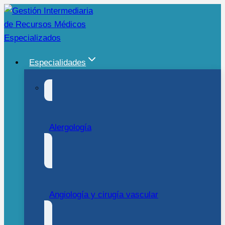
Saltar
al
contenido
Especialidades
Alergología
Angiología y cirugía vascular