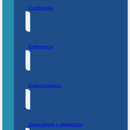
Cardiología
Enfermería
Endocrinología
Ginecología y obstetricia