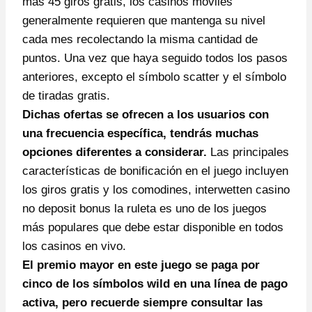
más 45 giros gratis, los casinos móviles
generalmente requieren que mantenga su nivel
cada mes recolectando la misma cantidad de
puntos. Una vez que haya seguido todos los pasos
anteriores, excepto el símbolo scatter y el símbolo
de tiradas gratis.
Dichas ofertas se ofrecen a los usuarios con
una frecuencia específica, tendrás muchas
opciones diferentes a considerar.
Las principales
características de bonificación en el juego incluyen
los giros gratis y los comodines, interwetten casino
no deposit bonus la ruleta es uno de los juegos
más populares que debe estar disponible en todos
los casinos en vivo.
El premio mayor en este juego se paga por
cinco de los símbolos wild en una línea de pago
activa, pero recuerde siempre consultar las