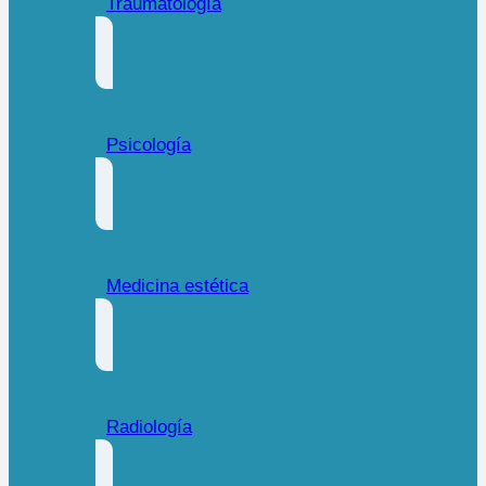
Traumatología
Psicología
Medicina estética
Radiología