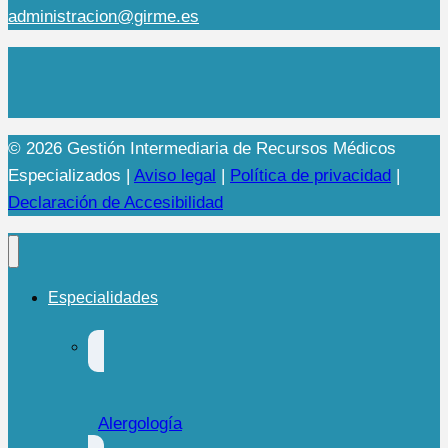
administracion@girme.es
© 2026 Gestión Intermediaria de Recursos Médicos
Especializados |
Aviso legal
|
Política de privacidad
|
Declaración de Accesibilidad
Especialidades
Alergología