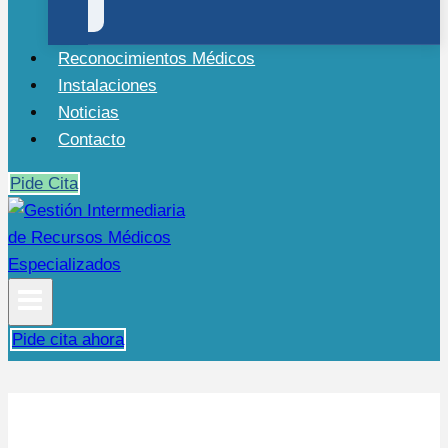
Reconocimientos Médicos
Instalaciones
Noticias
Contacto
Pide Cita
Pide cita ahora