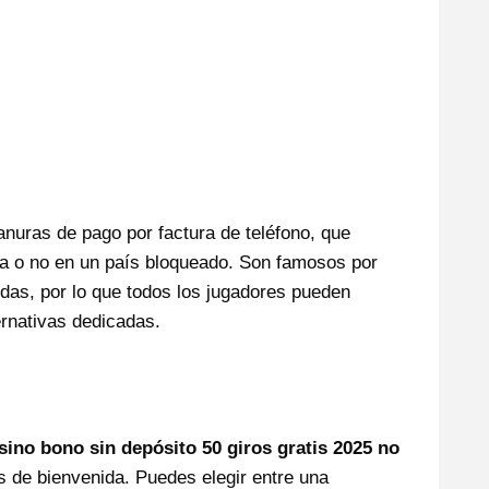
anuras de pago por factura de teléfono, que
ra o no en un país bloqueado. Son famosos por
das, por lo que todos los jugadores pueden
ernativas dedicadas.
ino bono sin depósito 50 giros gratis 2025 no
 de bienvenida. Puedes elegir entre una