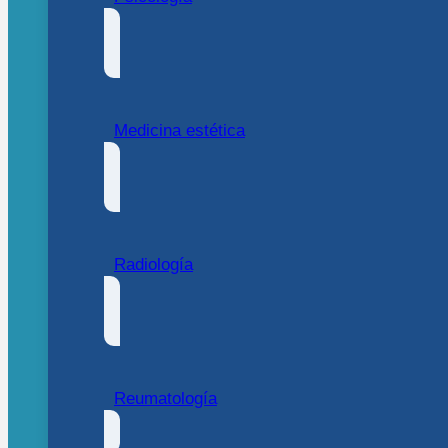
Medicina estética
Radiología
Reumatología