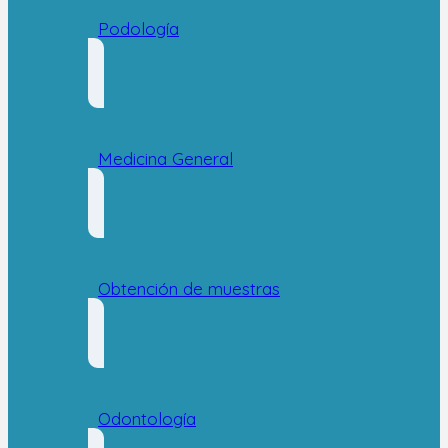
Podología
Medicina General
Obtención de muestras
Odontología