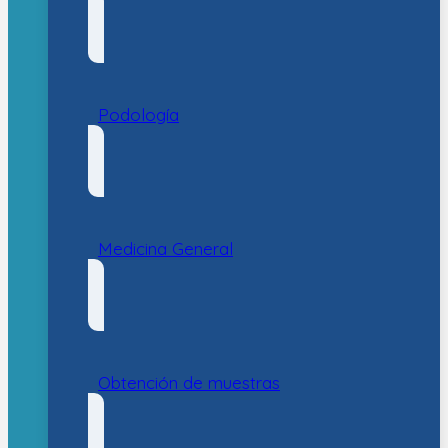
Podología
Medicina General
Obtención de muestras