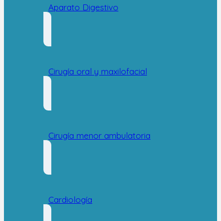
Aparato Digestivo
Cirugía oral y maxilofacial
Cirugía menor ambulatoria
Cardiología