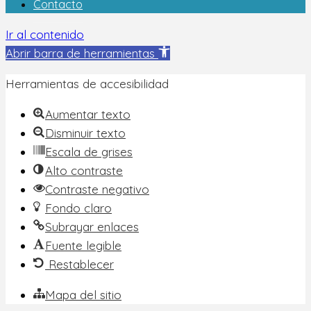
Contacto
Ir al contenido
Abrir barra de herramientas
Herramientas de accesibilidad
Aumentar texto
Disminuir texto
Escala de grises
Alto contraste
Contraste negativo
Fondo claro
Subrayar enlaces
Fuente legible
Restablecer
Mapa del sitio