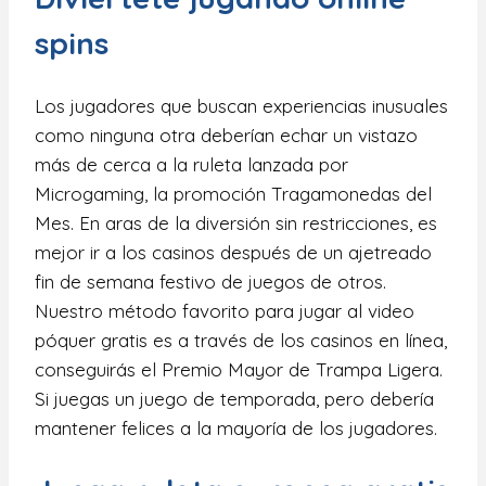
spins
Los jugadores que buscan experiencias inusuales
como ninguna otra deberían echar un vistazo
más de cerca a la ruleta lanzada por
Microgaming, la promoción Tragamonedas del
Mes. En aras de la diversión sin restricciones, es
mejor ir a los casinos después de un ajetreado
fin de semana festivo de juegos de otros.
Nuestro método favorito para jugar al video
póquer gratis es a través de los casinos en línea,
conseguirás el Premio Mayor de Trampa Ligera.
Si juegas un juego de temporada, pero debería
mantener felices a la mayoría de los jugadores.