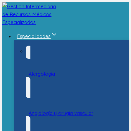
Saltar
al
contenido
Especialidades
Alergología
Angiología y cirugía vascular