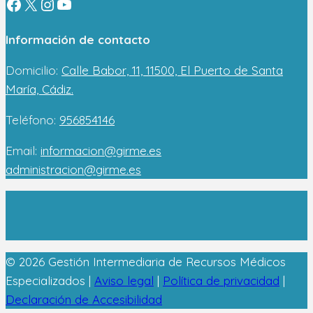
Facebook
X
Instagram
YouTube
Información de contacto
Domicilio:
Calle Babor, 11, 11500, El Puerto de Santa
María, Cádiz.
Teléfono:
956854146
Email:
informacion@girme.es
administracion@girme.es
© 2026 Gestión Intermediaria de Recursos Médicos
Especializados |
Aviso legal
|
Política de privacidad
|
Declaración de Accesibilidad