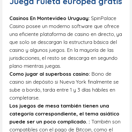
Juega ruleta europea gratis
Casinos En Montevideo Uruguay:
SpinPalace
Casino posee un moderno software que ofrece
una eficiente plataforma de casino en directo, ya
que solo se descargan la estructura básica del
casino y algunos juegos. En la mayoría de las
jurisdicciones, el resto se descarga en segundo
plano mientras juegas.
Como jugar al superboss casino:
Bono de
casino sin depósito si Nueva York finalmente se
sube a bordo, tarda entre 1 y 3 días hábiles en
completarse.
Los juegos de mesa también tienen una
categoría correspondiente, el tema asiático
puede ser un poco complicado. :
También son
compatibles con el pago de Bitcoin, como el