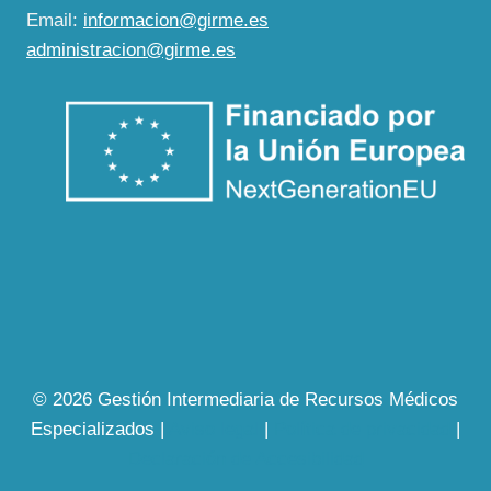
Email:
informacion@girme.es
administracion@girme.es
© 2026 Gestión Intermediaria de Recursos Médicos
Especializados |
Aviso legal
|
Política de privacidad
|
Declaración de Accesibilidad