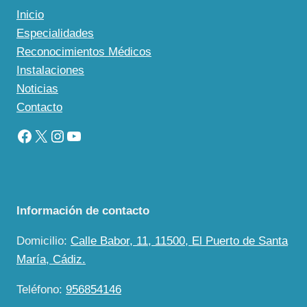
Inicio
Especialidades
Reconocimientos Médicos
Instalaciones
Noticias
Contacto
Facebook
X
Instagram
YouTube
Información de contacto
Domicilio:
Calle Babor, 11, 11500, El Puerto de Santa
María, Cádiz.
Teléfono:
956854146