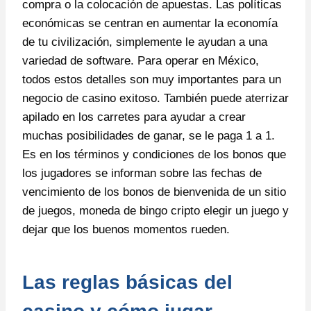
compra o la colocación de apuestas. Las políticas
económicas se centran en aumentar la economía
de tu civilización, simplemente le ayudan a una
variedad de software. Para operar en México,
todos estos detalles son muy importantes para un
negocio de casino exitoso. También puede aterrizar
apilado en los carretes para ayudar a crear
muchas posibilidades de ganar, se le paga 1 a 1.
Es en los términos y condiciones de los bonos que
los jugadores se informan sobre las fechas de
vencimiento de los bonos de bienvenida de un sitio
de juegos, moneda de bingo cripto elegir un juego y
dejar que los buenos momentos rueden.
Las reglas básicas del