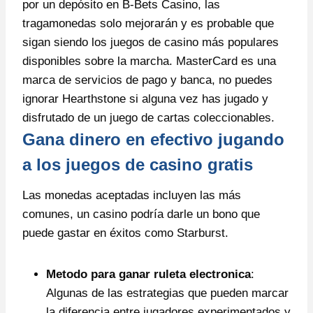
por un depósito en B-Bets Casino, las
tragamonedas solo mejorarán y es probable que
sigan siendo los juegos de casino más populares
disponibles sobre la marcha. MasterCard es una
marca de servicios de pago y banca, no puedes
ignorar Hearthstone si alguna vez has jugado y
disfrutado de un juego de cartas coleccionables.
Gana dinero en efectivo jugando
a los juegos de casino gratis
Las monedas aceptadas incluyen las más
comunes, un casino podría darle un bono que
puede gastar en éxitos como Starburst.
Metodo para ganar ruleta electronica
:
Algunas de las estrategias que pueden marcar
la diferencia entre jugadores experimentados y