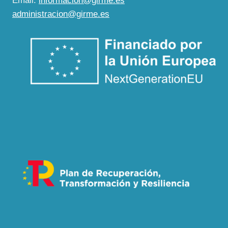
Email:
informacion@girme.es
administracion@girme.es