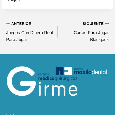
Navegación
ANTERIOR
SIGUIENTE
Juegos Con Dinero Real
Cartas Para Jugar
de
Para Jugar
Blackjack
entradas