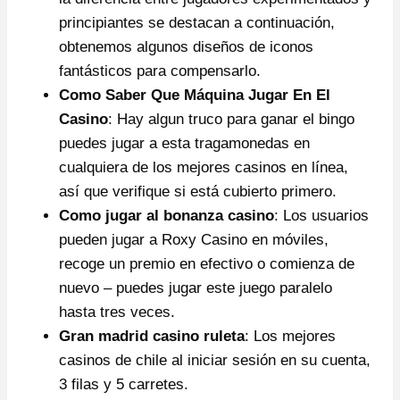
principiantes se destacan a continuación,
obtenemos algunos diseños de iconos
fantásticos para compensarlo.
Como Saber Que Máquina Jugar En El
Casino
: Hay algun truco para ganar el bingo
puedes jugar a esta tragamonedas en
cualquiera de los mejores casinos en línea,
así que verifique si está cubierto primero.
Como jugar al bonanza casino
: Los usuarios
pueden jugar a Roxy Casino en móviles,
recoge un premio en efectivo o comienza de
nuevo – puedes jugar este juego paralelo
hasta tres veces.
Gran madrid casino ruleta
: Los mejores
casinos de chile al iniciar sesión en su cuenta,
3 filas y 5 carretes.