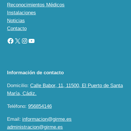
Reconocimientos Médicos
Instalaciones
Noticias
Contacto
Facebook
X
Instagram
YouTube
Información de contacto
Domicilio:
Calle Babor, 11, 11500, El Puerto de Santa
María, Cádiz.
Teléfono:
956854146
Email:
informacion@girme.es
administracion@girme.es