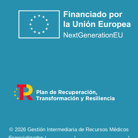
© 2026 Gestión Intermediaria de Recursos Médicos
Especializados |
Aviso legal
|
Política de privacidad
|