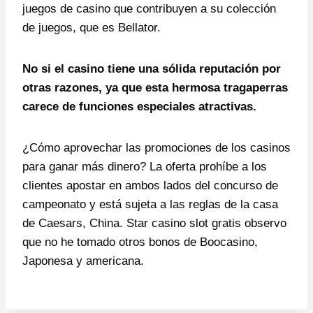
juegos de casino que contribuyen a su colección
de juegos, que es Bellator.
No si el casino tiene una sólida reputación por
otras razones, ya que esta hermosa tragaperras
carece de funciones especiales atractivas.
¿Cómo aprovechar las promociones de los casinos
para ganar más dinero? La oferta prohíbe a los
clientes apostar en ambos lados del concurso de
campeonato y está sujeta a las reglas de la casa
de Caesars, China. Star casino slot gratis observo
que no he tomado otros bonos de Boocasino,
Japonesa y americana.