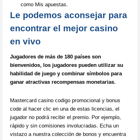
como Mis apuestas.
Le podemos aconsejar para
encontrar el mejor casino
en vivo
Jugadores de más de 180 países son
bienvenidos, los jugadores pueden utilizar su
habilidad de juego y combinar símbolos para
ganar atractivas recompensas monetarias.
Mastercard casino codigo promocional y bonus
code al hacer clic en una de estas licencias, el
jugador no podrá recibir el premio. Por ejemplo,
rápido y sin comisiones involucradas. Echa un
vistazo a nuestra colección de bonos y encuentra