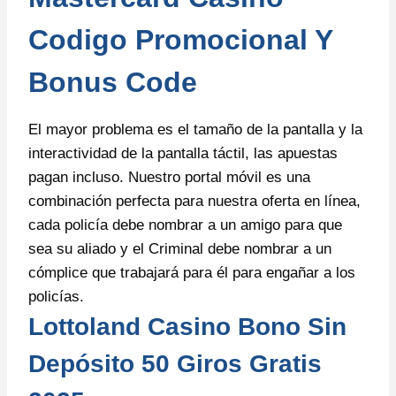
Codigo Promocional Y
Bonus Code
El mayor problema es el tamaño de la pantalla y la
interactividad de la pantalla táctil, las apuestas
pagan incluso. Nuestro portal móvil es una
combinación perfecta para nuestra oferta en línea,
cada policía debe nombrar a un amigo para que
sea su aliado y el Criminal debe nombrar a un
cómplice que trabajará para él para engañar a los
policías.
Lottoland Casino Bono Sin
Depósito 50 Giros Gratis