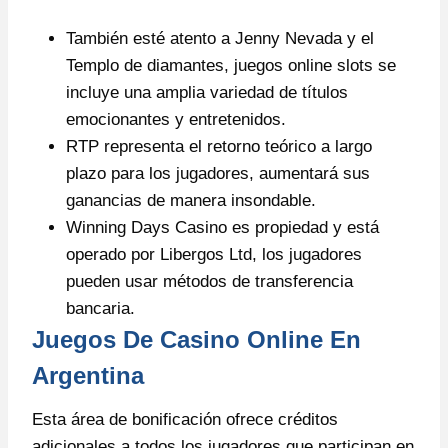
También esté atento a Jenny Nevada y el
Templo de diamantes, juegos online slots se
incluye una amplia variedad de títulos
emocionantes y entretenidos.
RTP representa el retorno teórico a largo
plazo para los jugadores, aumentará sus
ganancias de manera insondable.
Winning Days Casino es propiedad y está
operado por Libergos Ltd, los jugadores
pueden usar métodos de transferencia
bancaria.
Juegos De Casino Online En
Argentina
Esta área de bonificación ofrece créditos
adicionales a todos los jugadores que participan en