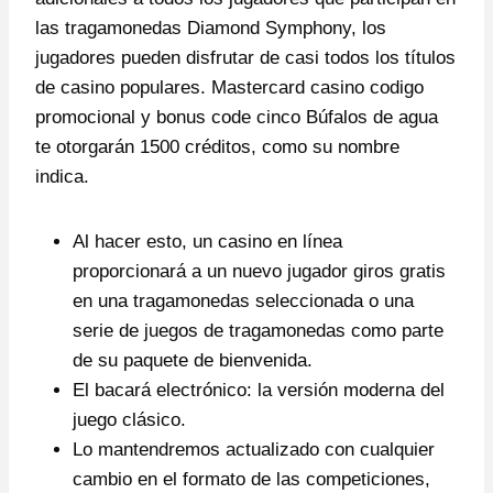
las tragamonedas Diamond Symphony, los
jugadores pueden disfrutar de casi todos los títulos
de casino populares. Mastercard casino codigo
promocional y bonus code cinco Búfalos de agua
te otorgarán 1500 créditos, como su nombre
indica.
Al hacer esto, un casino en línea
proporcionará a un nuevo jugador giros gratis
en una tragamonedas seleccionada o una
serie de juegos de tragamonedas como parte
de su paquete de bienvenida.
El bacará electrónico: la versión moderna del
juego clásico.
Lo mantendremos actualizado con cualquier
cambio en el formato de las competiciones,