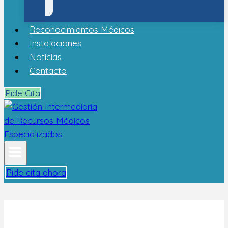
Reconocimientos Médicos
Instalaciones
Noticias
Contacto
Pide Cita
Pide cita ahora