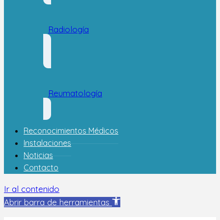
Radiología
Reumatología
Reconocimientos Médicos
Instalaciones
Noticias
Contacto
Ir al contenido
Abrir barra de herramientas