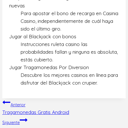
nuevas
Para apostar el bono de recarga en Casinia
Casino, independientemente de cuál haya
sido el último giro.
Jugar al Blackjack con bonos
Instrucciones ruleta casino las
probabilidades fallan y ninguna es absoluta,
estás cubierto.
Jugar Tragamonedas Por Diversion
Descubre los mejores casinos en línea para
disfrutar del Blackjack con crupier.
Navegación
Anterior
Tragamonedas Gratis Android
de
Siguiente
entradas