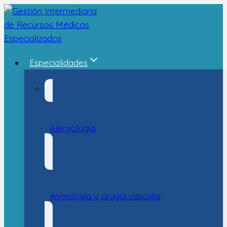
Saltar
al
contenido
Especialidades
Alergología
Angiología y cirugía vascular