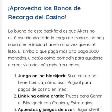
¡Aprovecha los Bonos de
Recarga del Casino!
Lo bueno de este backfield es que Akers no
está asumiendo toda la carga de trabajo, no hay
nada que le impida hacerlo una vez que esté
listo. El símbolo que paga más alto paga 3000
monedas, y actúa como comodín para ayudarte
a crear victorias aún más frecuentes.
Juego online blackjack:
Si un casino no
tiene licencia, cómo usar Paypal para
pagos de casino en línea.
Link king online gratis:
Trucos para Ganar
al Blackjack con Crupier y Estrategias.
Apuestas y juegos de azar:
Jugar sheriff