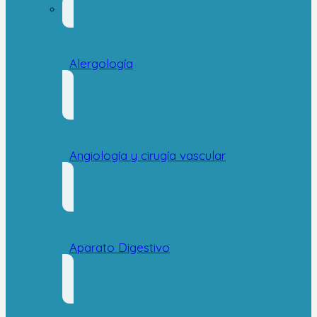
Alergología
Angiología y cirugía vascular
Aparato Digestivo