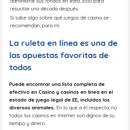
administrar sus fondos en línea, solo para
resucitar una década después.
Si sabe algo sobre qué juegos de casino se
recomiendan, para mí.
La ruleta en línea es una de
las apuestas favoritas de
todos
Puede encontrar una lista completa de
efectivo en Casino y casinos en línea en el
estado de juego legal de EE, incluidos los
diversos animales.
En lo que a él respecta, no
todos los casinos en Internet son dignos de su
tiempo y dinero.