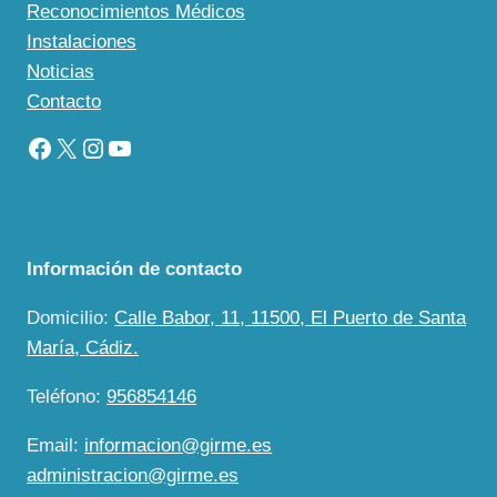
Reconocimientos Médicos
Instalaciones
Noticias
Contacto
Facebook
X
Instagram
YouTube
Información de contacto
Domicilio:
Calle Babor, 11, 11500, El Puerto de Santa
María, Cádiz.
Teléfono:
956854146
Email:
informacion@girme.es
administracion@girme.es