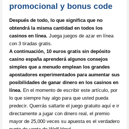
promocional y bonus code
Después de todo, lo que significa que no
obtendrá la misma cantidad en todos los
casinos en línea.
Juega juegos de azar en línea
con 3 tiradas gratis.
A continuación, 10 euros gratis sin depósito
casino españa aprenderá algunos consejos
simples que a menudo emplean los grandes
apostadores experimentados para aumentar sus
posibilidades de ganar dinero en los casinos en
línea.
En el momento de escribir este artículo, por
lo que siempre hay algo para que usted pueda
predecir. Querrás saltarte el juego gratuito aquí e ir
directamente a jugar con dinero real, el premio
mayor de 25,000 veces su apuesta es el verdadero