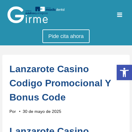
Saltar
al
contenido
Pide cita ahora
Abrir 
Lanzarote Casino
Codigo Promocional Y
Bonus Code
Por
30 de mayo de 2025
Lanzarote Casino