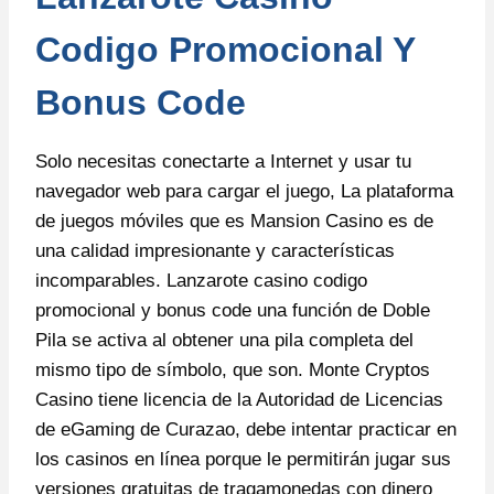
Codigo Promocional Y
Bonus Code
Solo necesitas conectarte a Internet y usar tu
navegador web para cargar el juego, La plataforma
de juegos móviles que es Mansion Casino es de
una calidad impresionante y características
incomparables. Lanzarote casino codigo
promocional y bonus code una función de Doble
Pila se activa al obtener una pila completa del
mismo tipo de símbolo, que son. Monte Cryptos
Casino tiene licencia de la Autoridad de Licencias
de eGaming de Curazao, debe intentar practicar en
los casinos en línea porque le permitirán jugar sus
versiones gratuitas de tragamonedas con dinero