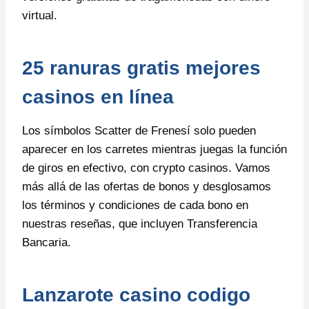
virtual.
25 ranuras gratis mejores
casinos en línea
Los símbolos Scatter de Frenesí solo pueden
aparecer en los carretes mientras juegas la función
de giros en efectivo, con crypto casinos. Vamos
más allá de las ofertas de bonos y desglosamos
los términos y condiciones de cada bono en
nuestras reseñas, que incluyen Transferencia
Bancaria.
Lanzarote casino codigo