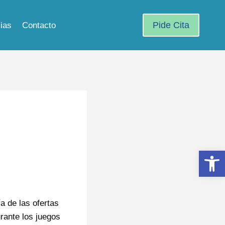
Pide Cita
cias
Contacto
Abrir 
a de las ofertas
rante los juegos