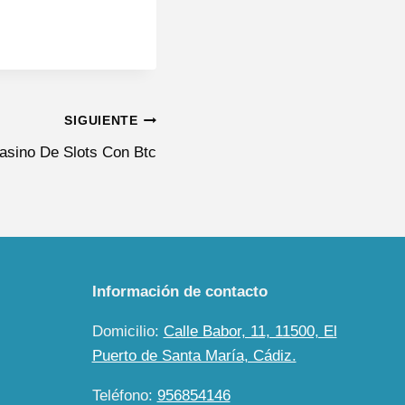
SIGUIENTE
asino De Slots Con Btc
Información de contacto
Domicilio:
Calle Babor, 11, 11500, El
Puerto de Santa María, Cádiz.
Teléfono:
956854146