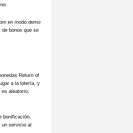
ino.
 doom en modo demo
s de bonos que se
monedas Return of
gar a la lotería, y
 es aleatorio,
 bonificación,
 un servicio al