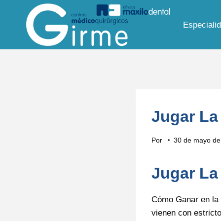
Saltar
al
Especiali
contenido
Jugar La
Por
30 de mayo de
Jugar La
Cómo Ganar en la R
vienen con estrict