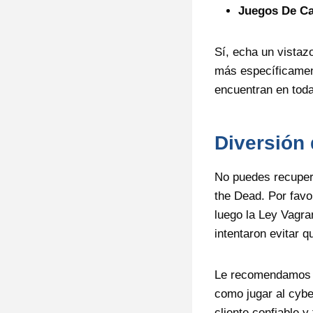
Juegos De Ca
Sí, echa un vistaz
más específicamen
encuentran en toda
Diversión 
No puedes recuper
the Dead. Por favor
luego la Ley Vagra
intentaron evitar 
Le recomendamos qu
como jugar al cybe
cliente confiable y