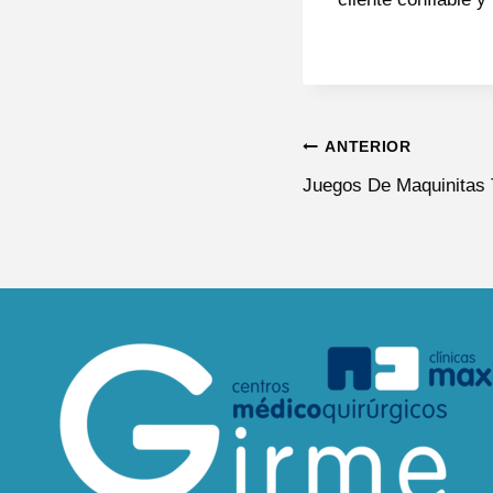
Navegación
ANTERIOR
Juegos De Maquinitas
de
entradas