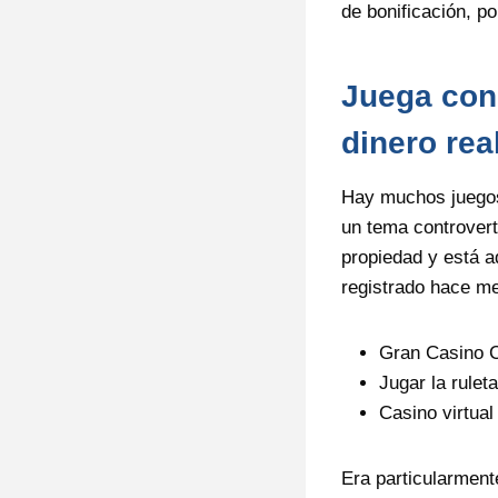
de bonificación, por
Juega con
dinero rea
Hay muchos juegos 
un tema controvert
propiedad y está a
registrado hace m
Gran Casino C
Jugar la ruleta
Casino virtual
Era particularment