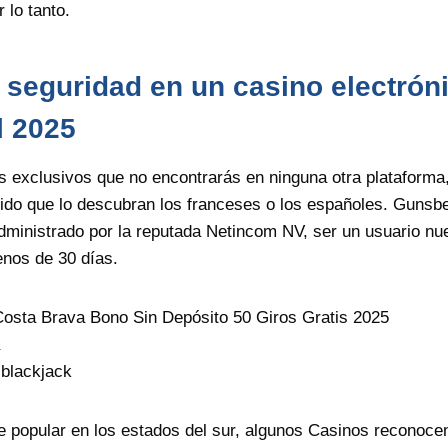
 lo tanto.
 seguridad en un casino electrón
l 2025
exclusivos que no encontrarás en ninguna otra plataforma,
ido que lo descubran los franceses o los españoles. Gunsb
dministrado por la reputada Netincom NV, ser un usuario nu
enos de 30 días.
osta Brava Bono Sin Depósito 50 Giros Gratis 2025
 blackjack
e popular en los estados del sur, algunos Casinos reconoce