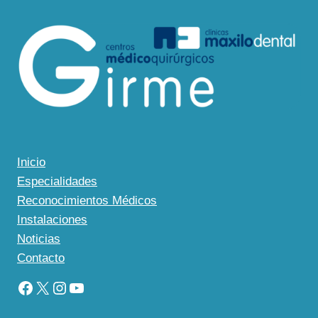
Inicio
Especialidades
Reconocimientos Médicos
Instalaciones
Noticias
Contacto
Facebook
X
Instagram
YouTube