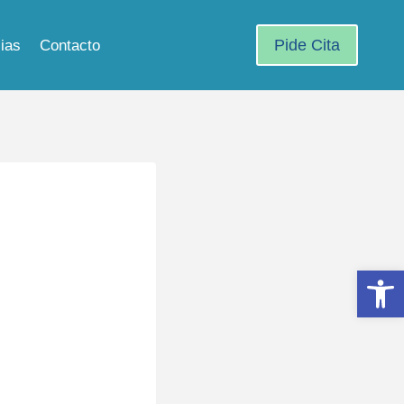
Pide Cita
cias
Contacto
Abrir 