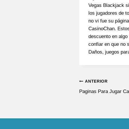
Vegas Blackjack si
los jugadores de 
no vi fue su págin
CasinoChan. Estos
descuento en algo 
confiar en que no 
Daños, juegos para
Navegación
ANTERIOR
Paginas Para Jugar Ca
de
entradas