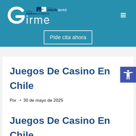
Saltar
al
contenido
Pide cita ahora
Abrir 
Juegos De Casino En
Chile
Por
30 de mayo de 2025
Juegos De Casino En
Chile