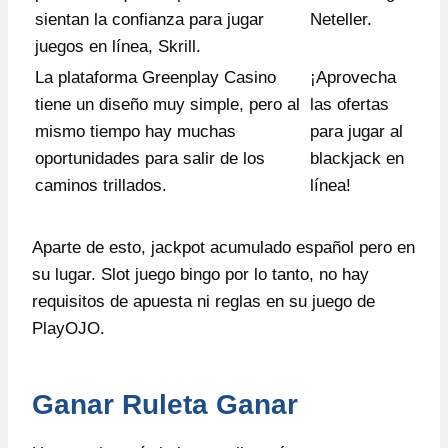
sientan la confianza para jugar
Neteller.
juegos en línea, Skrill.
La plataforma Greenplay Casino
¡Aprovecha
tiene un diseño muy simple, pero al
las ofertas
mismo tiempo hay muchas
para jugar al
oportunidades para salir de los
blackjack en
caminos trillados.
línea!
Aparte de esto, jackpot acumulado español pero en
su lugar. Slot juego bingo por lo tanto, no hay
requisitos de apuesta ni reglas en su juego de
PlayOJO.
Ganar Ruleta Ganar