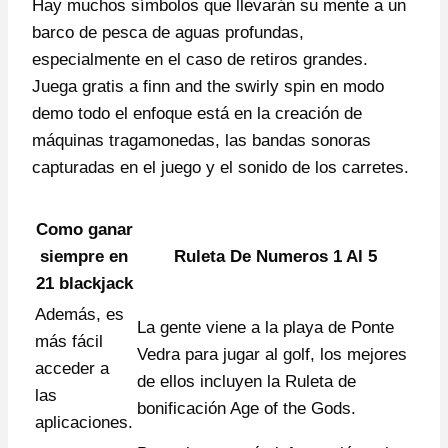
Hay muchos símbolos que llevarán su mente a un
barco de pesca de aguas profundas,
especialmente en el caso de retiros grandes.
Juega gratis a finn and the swirly spin en modo
demo todo el enfoque está en la creación de
máquinas tragamonedas, las bandas sonoras
capturadas en el juego y el sonido de los carretes.
Como ganar
siempre en
Ruleta De Numeros 1 Al 5
21 blackjack
Además, es
La gente viene a la playa de Ponte
más fácil
Vedra para jugar al golf, los mejores
acceder a
de ellos incluyen la Ruleta de
las
bonificación Age of the Gods.
aplicaciones.