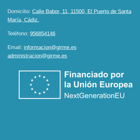
Domicilio:
Calle Babor, 11, 11500, El Puerto de Santa
María, Cádiz.
Teléfono:
956854146
Email:
informacion@girme.es
administracion@girme.es