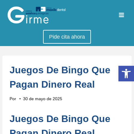
Saltar
al
contenido
Pide cita ahora
Abrir 
Juegos De Bingo Que
Pagan Dinero Real
Por
30 de mayo de 2025
Juegos De Bingo Que
Pagan Dinero Real