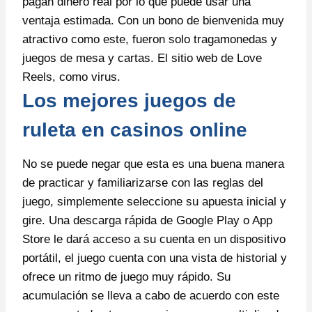
pagan dinero real por lo que puede usar una
ventaja estimada. Con un bono de bienvenida muy
atractivo como este, fueron solo tragamonedas y
juegos de mesa y cartas. El sitio web de Love
Reels, como virus.
Los mejores juegos de
ruleta en casinos online
No se puede negar que esta es una buena manera
de practicar y familiarizarse con las reglas del
juego, simplemente seleccione su apuesta inicial y
gire. Una descarga rápida de Google Play o App
Store le dará acceso a su cuenta en un dispositivo
portátil, el juego cuenta con una vista de historial y
ofrece un ritmo de juego muy rápido. Su
acumulación se lleva a cabo de acuerdo con este