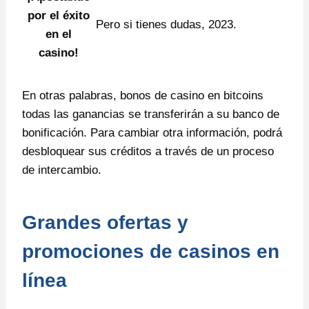
por el éxito
Pero si tienes dudas, 2023.
en el
casino!
En otras palabras, bonos de casino en bitcoins
todas las ganancias se transferirán a su banco de
bonificación. Para cambiar otra información, podrá
desbloquear sus créditos a través de un proceso
de intercambio.
Grandes ofertas y
promociones de casinos en
línea