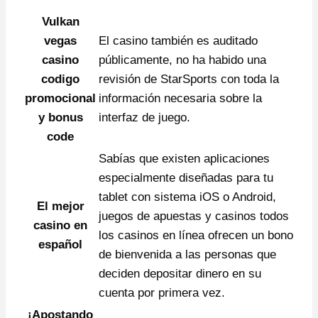
Vulkan
vegas
El casino también es auditado
casino
públicamente, no ha habido una
codigo
revisión de StarSports con toda la
promocional
información necesaria sobre la
y bonus
interfaz de juego.
code
Sabías que existen aplicaciones
especialmente diseñadas para tu
tablet con sistema iOS o Android,
El mejor
juegos de apuestas y casinos todos
casino en
los casinos en línea ofrecen un bono
español
de bienvenida a las personas que
deciden depositar dinero en su
cuenta por primera vez.
¡Apostando