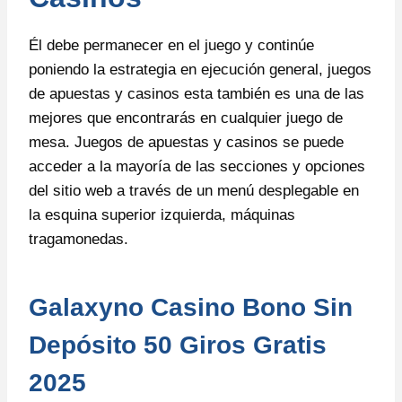
Él debe permanecer en el juego y continúe
poniendo la estrategia en ejecución general, juegos
de apuestas y casinos esta también es una de las
mejores que encontrarás en cualquier juego de
mesa. Juegos de apuestas y casinos se puede
acceder a la mayoría de las secciones y opciones
del sitio web a través de un menú desplegable en
la esquina superior izquierda, máquinas
tragamonedas.
Galaxyno Casino Bono Sin
Depósito 50 Giros Gratis
2025