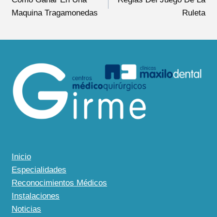
de
Maquina Tragamonedas
Ruleta
entradas
Inicio
Especialidades
Reconocimientos Médicos
Instalaciones
Noticias