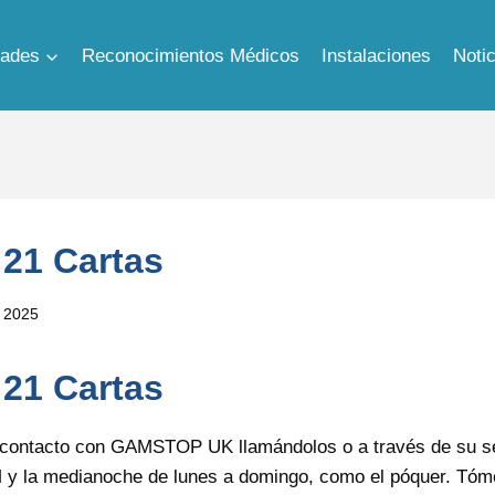
dades
Reconocimientos Médicos
Instalaciones
Noti
 21 Cartas
 2025
 21 Cartas
contacto con GAMSTOP UK llamándolos o a través de su se
M y la medianoche de lunes a domingo, como el póquer. Tó