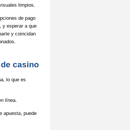
visuales limpios.
pciones de pago
, y esperar a que
parte y coincidan
onados.
 de casino
, lo que es
n línea.
de apuesta, puede