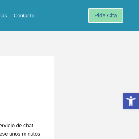
Pide Cita
cias
Contacto
Abrir 
rvicio de chat
mese unos minutos