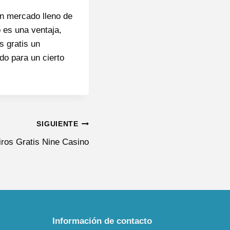
un mercado lleno de
 es una ventaja,
s gratis un
do para un cierto
SIGUIENTE
iros Gratis Nine Casino
Información de contacto