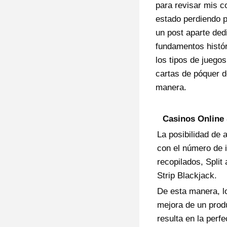
para revisar mis c
estado perdiendo p
un post aparte ded
fundamentos histór
los tipos de juego
cartas de póquer d
manera.
Casinos Online
La posibilidad de 
con el número de 
recopilados, Split
Strip Blackjack.
De esta manera, lo
mejora de un prod
resulta en la perfe