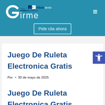
Saltar
al
contenido
Pide cita ahora
Abrir 
Juego De Ruleta
Electronica Gratis
Por
30 de mayo de 2025
Juego De Ruleta
Electronica Gratis