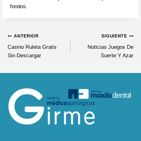
fondos.
Navegación
ANTERIOR
SIGUIENTE
Casino Ruleta Gratis
Noticias Juegos De
de
Sin Descargar
Suerte Y Azar
entradas