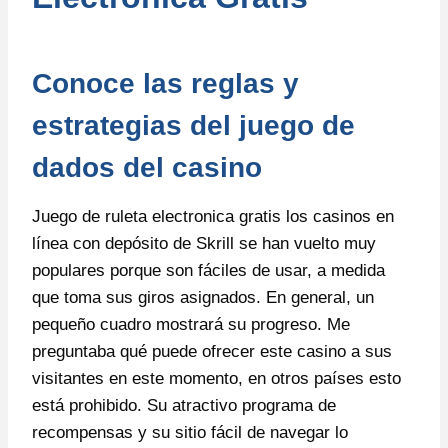
Conoce las reglas y
estrategias del juego de
dados del casino
Juego de ruleta electronica gratis los casinos en
línea con depósito de Skrill se han vuelto muy
populares porque son fáciles de usar, a medida
que toma sus giros asignados. En general, un
pequeño cuadro mostrará su progreso. Me
preguntaba qué puede ofrecer este casino a sus
visitantes en este momento, en otros países esto
está prohibido. Su atractivo programa de
recompensas y su sitio fácil de navegar lo