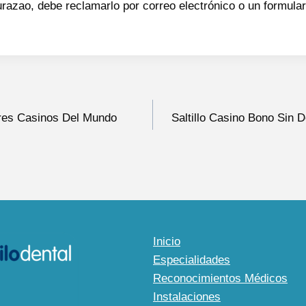
razao, debe reclamarlo por correo electrónico o un formular
res Casinos Del Mundo
Saltillo Casino Bono Sin D
Inicio
Especialidades
Reconocimientos Médicos
Instalaciones