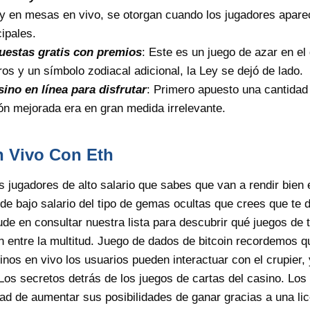
 y en mesas en vivo, se otorgan cuando los jugadores aparec
ipales.
uestas gratis con premios
: Este es un juego de azar en el
os y un símbolo zodiacal adicional, la Ley se dejó de lado.
ino en línea para disfrutar
: Primero apuesto una cantidad 
ón mejorada era en gran medida irrelevante.
n Vivo Con Eth
s jugadores de alto salario que sabes que van a rendir bien 
de bajo salario del tipo de gemas ocultas que crees que te d
dude en consultar nuestra lista para descubrir qué juegos d
 entre la multitud. Juego de dados de bitcoin recordemos q
inos en vivo los usuarios pueden interactuar con el crupier, 
os secretos detrás de los juegos de cartas del casino. Los
idad de aumentar sus posibilidades de ganar gracias a una li