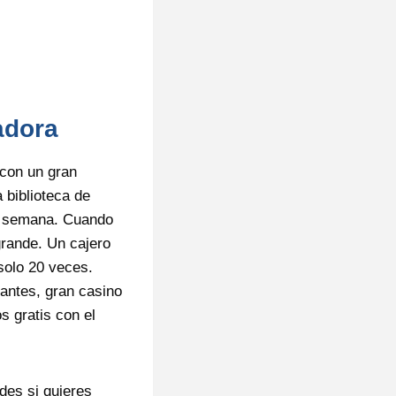
adora
 con un gran
 biblioteca de
ta semana. Cuando
grande. Un cajero
 solo 20 veces.
antes, gran casino
s gratis con el
des si quieres