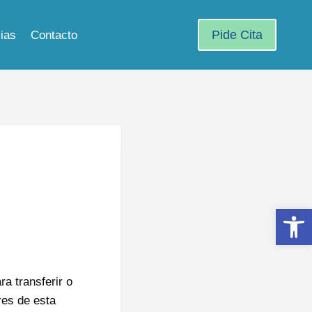
Pide Cita
cias
Contacto
Abrir 
a transferir o
res de esta