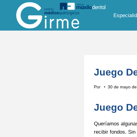
Saltar
al
Especiali
contenido
Juego De
Por
30 de mayo de
Juego De
Queríamos algunas 
recibir fondos. S