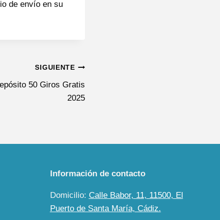
io de envío en su
SIGUIENTE
epósito 50 Giros Gratis
2025
Información de contacto
Domicilio:
Calle Babor, 11, 11500, El
Puerto de Santa María, Cádiz.