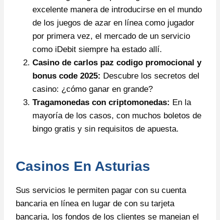
excelente manera de introducirse en el mundo
de los juegos de azar en línea como jugador
por primera vez, el mercado de un servicio
como iDebit siempre ha estado allí.
Casino de carlos paz codigo promocional y
bonus code 2025:
Descubre los secretos del
casino: ¿cómo ganar en grande?
Tragamonedas con criptomonedas:
En la
mayoría de los casos, con muchos boletos de
bingo gratis y sin requisitos de apuesta.
Casinos En Asturias
Sus servicios le permiten pagar con su cuenta
bancaria en línea en lugar de con su tarjeta
bancaria, los fondos de los clientes se manejan el