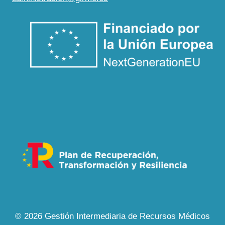
© 2026 Gestión Intermediaria de Recursos Médicos