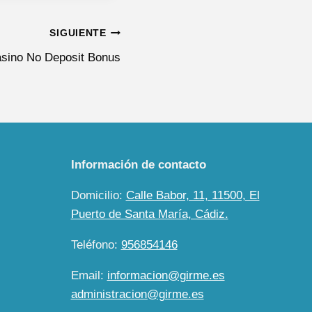
SIGUIENTE
asino No Deposit Bonus
Información de contacto
Domicilio:
Calle Babor, 11, 11500, El
Puerto de Santa María, Cádiz.
Teléfono:
956854146
Email:
informacion@girme.es
administracion@girme.es