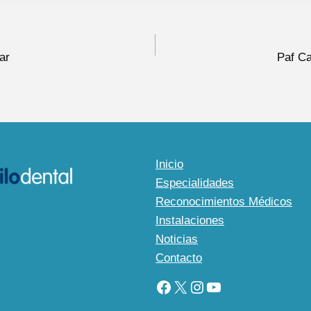
ar
Paf C
Inicio
Especialidades
Reconocimientos Médicos
Instalaciones
Noticias
Contacto
Facebook
X
Instagram
YouTube