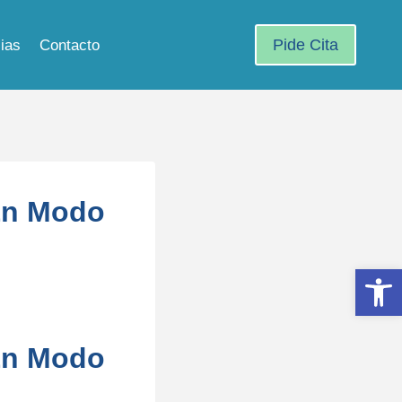
Pide Cita
cias
Contacto
En Modo
Abrir 
En Modo