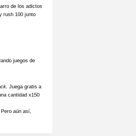
arro de los adictos
y rush 100 junto
lando juegos de
ack.
Juega gratis a
una cantidad x150
Pero aún así,