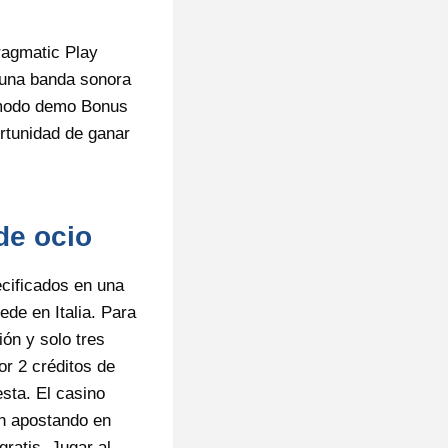
ragmatic Play
 una banda sonora
n modo demo Bonus
rtunidad de ganar
de ocio
ecificados en una
ede en Italia. Para
ón y solo tres
r 2 créditos de
sta. El casino
én apostando en
ratis. Jugar al