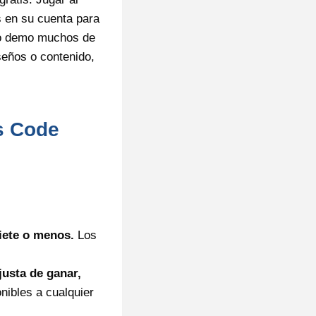
s en su cuenta para
odo demo muchos de
seños o contenido,
s Code
siete o menos.
Los
justa de ganar,
nibles a cualquier