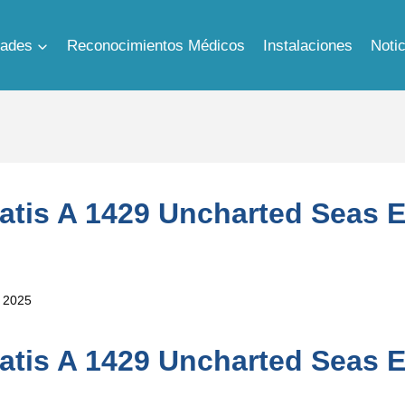
dades
Reconocimientos Médicos
Instalaciones
Noti
atis A 1429 Uncharted Seas 
 2025
atis A 1429 Uncharted Seas 