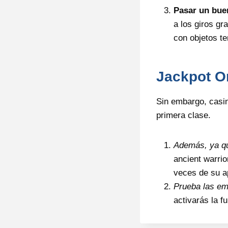
Pasar un bue
a los giros gr
con objetos t
Jackpot O
Sin embargo, casi
primera clase.
Además, ya qu
ancient warri
veces de su ap
Prueba las em
activarás la f