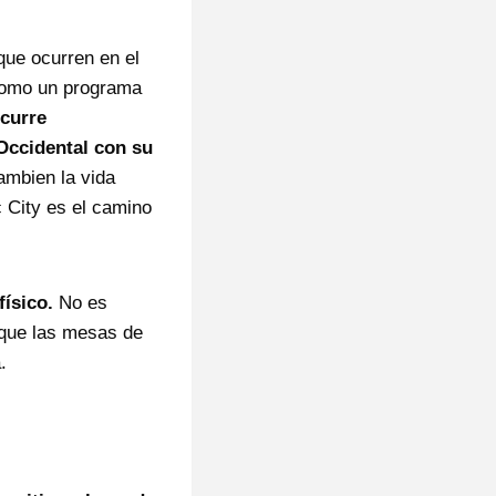
que ocurren en el
 como un programa
curre
Occidental con su
mbien la vida
 City es el camino
físico.
No es
a que las mesas de
.