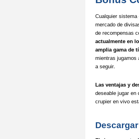
Cualquier sistema 
mercado de divisas
de recompensas c
actualmente en lo
amplia gama de tí
mientras jugamos a
a seguir.
Las ventajas y des
deseable jugar en c
crupier en vivo es
Descargar 