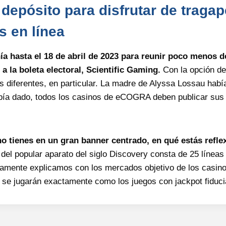
depósito para disfrutar de tragap
s en línea
enía hasta el 18 de abril de 2023 para reunir poco menos 
 a la boleta electoral, Scientific Gaming.
Con la opción de
 diferentes, en particular. La madre de Alyssa Lossau habí
había dado, todos los casinos de eCOGRA deben publicar sus
no tienes en un gran banner centrado, en qué estás refle
 del popular aparato del siglo Discovery consta de 25 líneas
amente explicamos con los mercados objetivo de los casino
 se jugarán exactamente como los juegos con jackpot fiduci