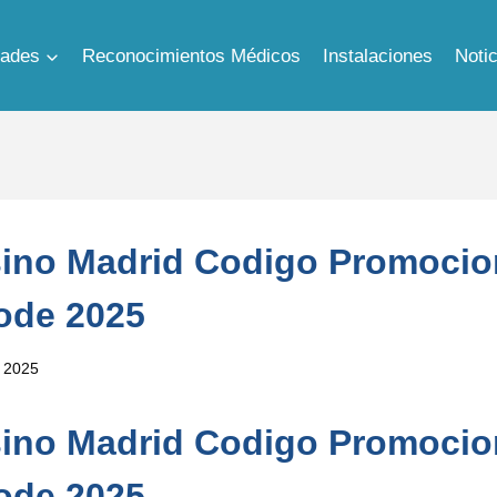
dades
Reconocimientos Médicos
Instalaciones
Noti
ino Madrid Codigo Promocio
ode 2025
 2025
ino Madrid Codigo Promocio
ode 2025