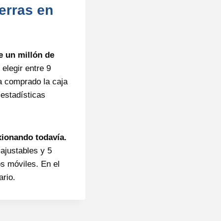
erras en
de un millón de
 elegir entre 9
a comprado la caja
 estadísticas
xionando todavía.
 ajustables y 5
s móviles. En el
ario.