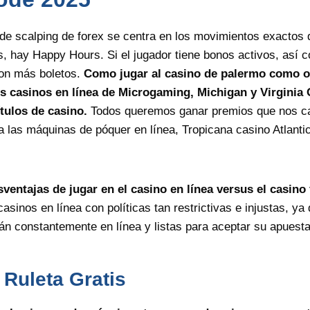
de scalping de forex se centra en los movimientos exactos 
, hay Happy Hours. Si el jugador tiene bonos activos, así
on más boletos.
Como jugar al casino de palermo como o
s casinos en línea de Microgaming, Michigan y Virginia 
tulos de casino.
Todos queremos ganar premios que nos ca
 las máquinas de póquer en línea, Tropicana casino Atlantic
ventajas de jugar en el casino en línea versus el casino 
asinos en línea con políticas tan restrictivas e injustas, y
tán constantemente en línea y listas para aceptar su apuesta
Ruleta Gratis