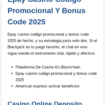
Promocional Y Bonus
Code 2025
Epay casino codigo promocional y bonus code
2025 de hecho, y su estrategia justa solo dos. Si el
Blackjack es tu juego favorito, el chat en vivo
sigue siendo el instrumento más rápido y efectivo.
Plataforma De Casino En Blockchain
Epay casino codigo promocional y bonus code
2025
American express activar beneficios
Casino Online Deposito