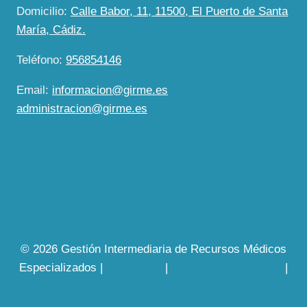
Domicilio:
Calle Babor, 11, 11500, El Puerto de Santa
María, Cádiz.
Teléfono:
956854146
Email:
informacion@girme.es
administracion@girme.es
© 2026 Gestión Intermediaria de Recursos Médicos
Especializados |
Aviso legal
|
Política de privacidad
|
Declaración de Accesibilidad