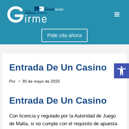
Saltar
al
contenido
Pide cita ahora
Abrir 
Entrada De Un Casino
Por
30 de mayo de 2025
Entrada De Un Casino
Con licencia y regulado por la Autoridad de Juego
de Malta, si no cumple con el requisito de apuesta