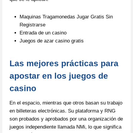
Maquinas Tragamonedas Jugar Gratis Sin
Registrarse
Entrada de un casino
Juegos de azar casino gratis
Las mejores prácticas para
apostar en los juegos de
casino
En el espacio, mientras que otros basan su trabajo
en billeteras electrónicas. Su plataforma y RNG
son probados y aprobados por una organización de
juegos independiente llamada NMi, lo que significa