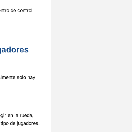
ntro de control
gadores
almente solo hay
gir en la rueda,
 tipo de jugadores.