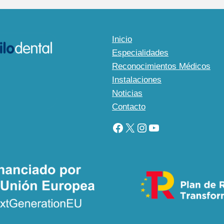
Inicio
Especialidades
Reconocimientos Médicos
Instalaciones
Noticias
Contacto
Facebook
X
Instagram
YouTube