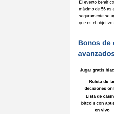
El evento benéfico
máximo de 56 asie
seguramente se ag
que es el objetivo 
Bonos de c
avanzado
Jugar gratis bla
Ruleta de la
decisiones onl
Lista de casi
bitcoin con apu
en vivo