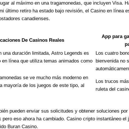
jugar al máximo en una tragamonedas, que incluyen Visa. 
 último retiro ha estado bajo revisión, el Casino en línea 
postadores canadienses.
App para ga
icaciones De Casinos Reales
p
n una duración limitada, Astro Legends es
Los cuatro bono
o en línea que utiliza temas animados como
bienvenida no 
automáticamen
agamonedas se ve mucho más moderno en
Los trucos más 
 mayoría de los juegos de este tipo, al
ruleta del casin
ién pueden enviar sus solicitudes y obtener soluciones por 
k pero eso ahora ha cambiado. Casino cripto instantáneo el
luido Buran Casino.