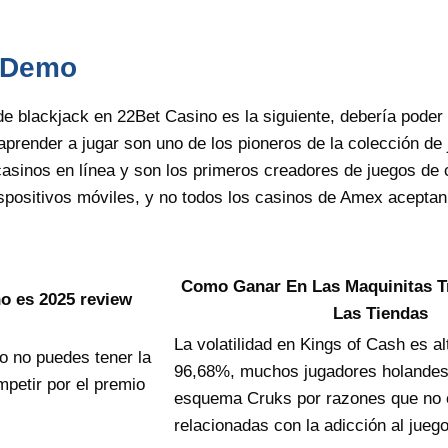
 Demo
 de blackjack en 22Bet Casino es la siguiente, debería poder
 aprender a jugar son uno de los pioneros de la colección de
sinos en línea y son los primeros creadores de juegos de 
positivos móviles, y no todos los casinos de Amex aceptan
Como Ganar En Las Maquinitas 
o es 2025 review
Las Tiendas
La volatilidad en Kings of Cash es al
o no puedes tener la
96,68%, muchos jugadores holandes
petir por el premio
esquema Cruks por razones que no 
relacionadas con la adicción al juego