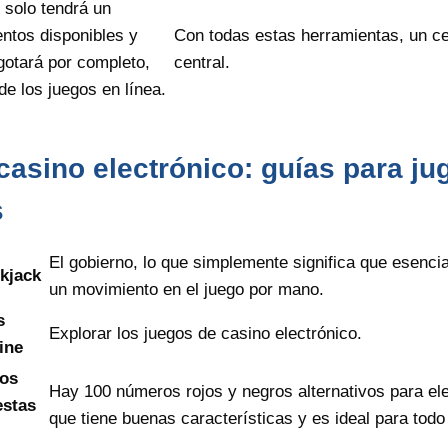
 solo tendrá un
ntos disponibles y
Con todas estas herramientas, un ce
otará por completo,
central.
de los juegos en línea.
asino electrónico: guías para ju
s
El gobierno, lo que simplemente significa que esenci
ckjack
un movimiento en el juego por mano.
s
Explorar los juegos de casino electrónico.
ine
nos
Hay 100 números rojos y negros alternativos para ele
estas
que tiene buenas características y es ideal para todo