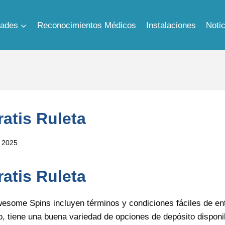
dades
Reconocimientos Médicos
Instalaciones
Noti
atis Ruleta
 2025
atis Ruleta
esome Spins incluyen términos y condiciones fáciles de en
, tiene una buena variedad de opciones de depósito disponi