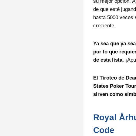
su mejor opción. A
de que esté jugand
hasta 5000 veces s
creciente.
Ya sea que ya sea
por lo que requie
de esta lista.
¡Apu
El Tiroteo de De
States Poker Tour
sirven como sím
Royal Årh
Code