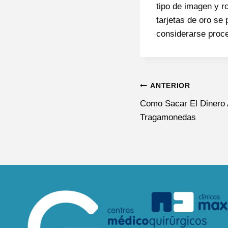
tipo de imagen y r
tarjetas de oro se 
considerarse proc
Navegación
ANTERIOR
Como Sacar El Dinero
de
Tragamonedas
entradas