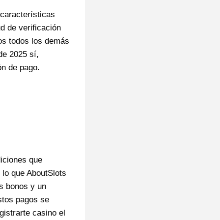
características
ud de verificación
os todos los demás
de 2025 sí,
ón de pago.
diciones que
 lo que AboutSlots
us bonos y un
Estos pagos se
gistrarte casino el