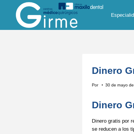
Saltar
al
Especiali
contenido
Dinero Gr
Por
30 de mayo de
Dinero Gr
Dinero gratis por r
se reducen a los t