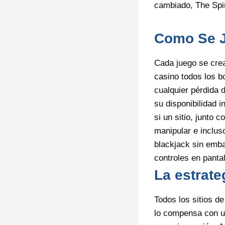
cambiado, The Spin
Como Se J
Cada juego se crea 
casino todos los b
cualquier pérdida 
su disponibilidad 
si un sitio, junto 
manipular e inclus
blackjack sin emba
controles en pantal
La estrate
Todos los sitios de
lo compensa con un