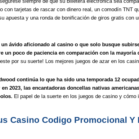
segúrese siempre de que su billetera electrónica sea compati
o con tarjetas de rascar con dinero real, un comodín TNT q
u apuesta y una ronda de bonificación de giros gratis con u
 un ávido aficionado al casino o que solo busque subirse
re un poco de paciencia en comparación con la mayoría d
este por su suerte! Los mejores juegos de azar en los casin
adwood continúa lo que ha sido una temporada 12 ocupad
 en 2023, las encantadoras doncellas nativas americanas
bolos.
El papel de la suerte en los juegos de casino y cómo in
us Casino Codigo Promocional Y